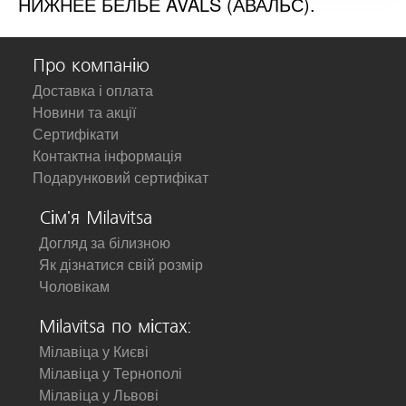
НИЖНЕЕ БЕЛЬЕ AVALS (АВАЛЬС).
Про компанію
Доставка і оплата
Новини та акції
Сертифікати
Контактна інформація
Подарунковий сертифікат
Сім'я Milavitsa
Догляд за білизною
Як дізнатися свій розмір
Чоловікам
Milavitsa по містах:
Мілавіца у Києві
Мілавіца у Тернополі
Мілавіца у Львові