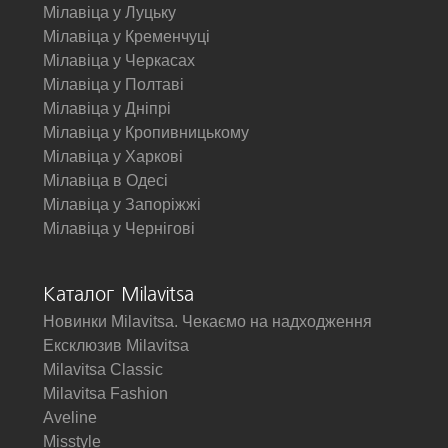
Мілавіца у Луцьку
Мілавіца у Кременчуці
Мілавіца у Черкасах
Мілавіца у Полтаві
Мілавіца у Дніпрі
Мілавіца у Кропивницькому
Мілавіца у Харкові
Мілавіца в Одесі
Мілавіца у Запоріжжі
Мілавіца у Чернігові
Каталог Milavitsa
Новинки Milavitsa. Чекаємо на надходження
Ексклюзив Milavitsa
Milavitsa Classic
Milavitsa Fashion
Aveline
Misstyle