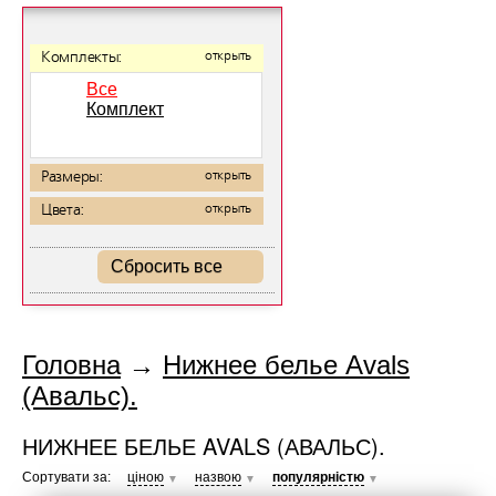
Комплекты:
открыть
Все
Комплект
Размеры:
открыть
Цвета:
открыть
Сбросить все
Головна
→
Нижнее белье Avals
(Авальс).
НИЖНЕЕ БЕЛЬЕ AVALS (АВАЛЬС).
Сортувати за:
ціною
назвою
популярністю
▼
▼
▼