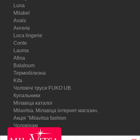
Luna
Milabel
Avals
Ангела
Loca lingerie
Conte
Lauma
Afina
Balaloum
Термобілизна
Kifa
Чоловічі труси FUKO UB
Купальники
Мілавіца каталог
Milavitsa. Мілавіца інтернет магазин.
Акція "Milavitsa fashion
Чоловікам
Підписатися на Акції інтернет магазину
Milavitsa