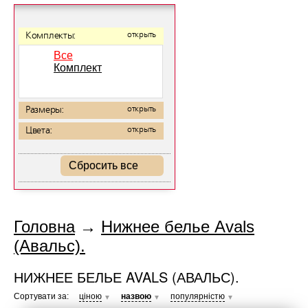
Комплекты:
открыть
Все
Комплект
Размеры:
открыть
Цвета:
открыть
Сбросить все
Головна
→
Нижнее белье Avals
(Авальс).
НИЖНЕЕ БЕЛЬЕ AVALS (АВАЛЬС).
Сортувати за:
ціною
назвою
популярністю
▼
▼
▼