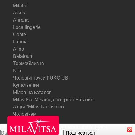
Milabel
Avals
Ангела
Loca lingerie
Conte
Lauma
Afina
Balaloum
Термобілизна
Kifa
Чоловічі труси FUKO UB
Купальники
Мілавіца каталог
Milavitsa. Мілавіца інтернет магазин.
Акція "Milavitsa fashion
Чоловікам
Підписатися на Акції інтернет магазину
Milavitsa
© Milavitsa.