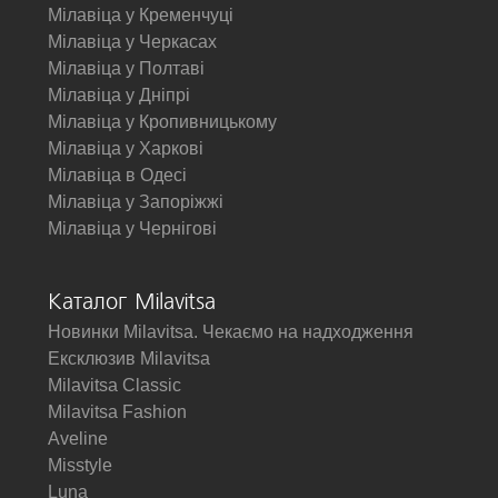
Мілавіца у Кременчуці
Мілавіца у Черкасах
Мілавіца у Полтаві
Мілавіца у Дніпрі
Мілавіца у Кропивницькому
Мілавіца у Харкові
Мілавіца в Одесі
Мілавіца у Запоріжжі
Мілавіца у Чернігові
Каталог Milavitsa
Новинки Milavitsa. Чекаємо на надходження
Ексклюзив Milavitsa
Milavitsa Classic
Milavitsa Fashion
Aveline
Misstyle
Luna