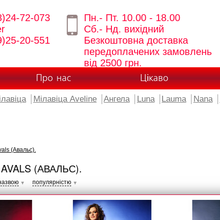
8)24-72-073
Пн.- Пт. 10.00 - 18.00
er
Сб.- Нд. вихідний
9)25-20-551
Безкоштовна доставка
передоплачених замовлень
від 2500 грн.
Про нас
Цікаво
ілавіца
Мілавіца Aveline
Ангела
Luna
Lauma
Nana
als (Авальс).
AVALS (АВАЛЬС).
назвою
популярністю
▼
▼