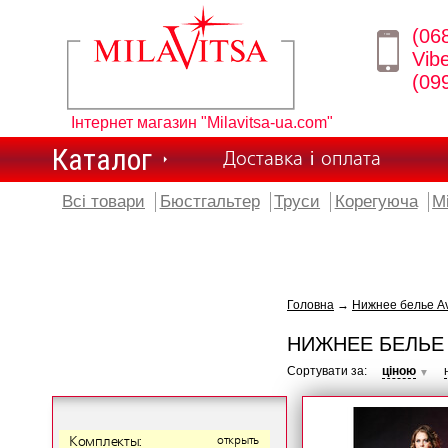
(06
Vib
(09
Інтернет магазин "Milavitsa-ua.com"
Каталог
Доставка і оплата
Всі товари
Бюстгальтер
Труси
Корегуюча
М
Головна
→
Нижнее белье Av
НИЖНЕЕ БЕЛЬЕ 
Сортувати за:
ціною
▼
Комплекты:
открыть