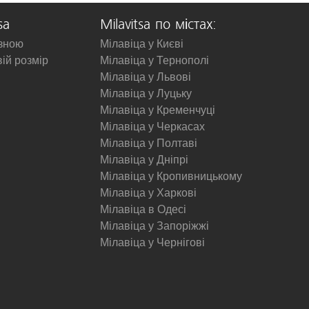
sa
Milavitsa по містах:
изною
Мілавіца у Києві
вій розмір
Мілавіца у Тернополі
Мілавіца у Львові
Мілавіца у Луцьку
Мілавіца у Кременчуці
Мілавіца у Черкасах
Мілавіца у Полтаві
Мілавіца у Дніпрі
Мілавіца у Кропивницькому
Мілавіца у Харкові
Мілавіца в Одесі
Мілавіца у Запоріжжі
Мілавіца у Чернігові