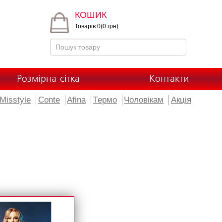
КОШИК
Товарів 0(0 грн)
Розмірна сітка
Контакти
Misstyle
Conte
Afina
Термо
Чоловікам
Акція