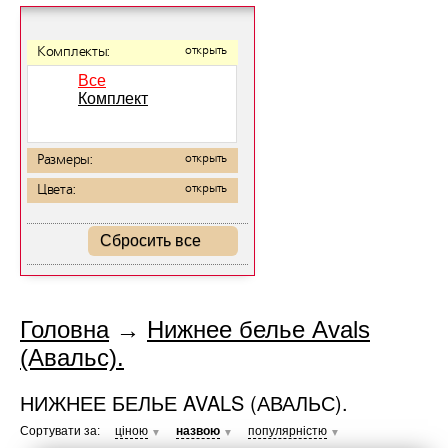
Комплекты:
открыть
Все
Комплект
Размеры:
открыть
Цвета:
открыть
Сбросить все
Головна
→
Нижнее белье Avals
(Авальс).
НИЖНЕЕ БЕЛЬЕ AVALS (АВАЛЬС).
Сортувати за:
ціною
назвою
популярністю
▼
▼
▼