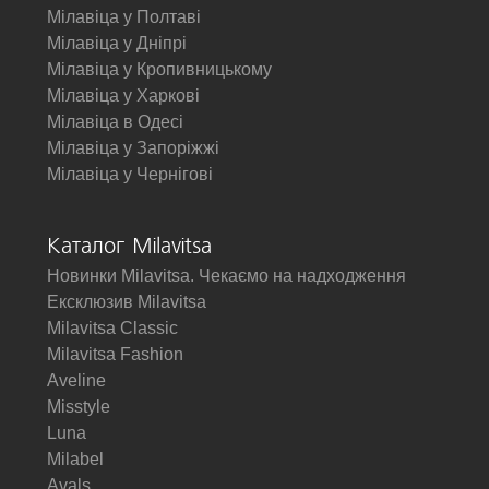
Мілавіца у Полтаві
Мілавіца у Дніпрі
Мілавіца у Кропивницькому
Мілавіца у Харкові
Мілавіца в Одесі
Мілавіца у Запоріжжі
Мілавіца у Чернігові
Каталог Milavitsa
Новинки Milavitsa. Чекаємо на надходження
Ексклюзив Milavitsa
Milavitsa Classic
Milavitsa Fashion
Aveline
Misstyle
Luna
Milabel
Avals