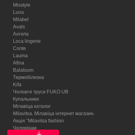
Misstyle
Luna
Milabel
Avals
Ангела
Loca lingerie
Conte
Lauma
Afina
Balaloum
Термобілизна
Kifa
Чоловічі труси FUKO UB
Купальники
Мілавіца каталог
Milavitsa. Мілавіца інтернет магазин.
Акція "Milavitsa fashion
Чоловікам