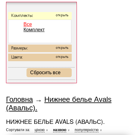
Комплекты:
открыть
Все
Комплект
Размеры:
открыть
Цвета:
открыть
Сбросить все
Головна
→
Нижнее белье Avals
(Авальс).
НИЖНЕЕ БЕЛЬЕ AVALS (АВАЛЬС).
Сортувати за:
ціною
назвою
популярністю
▼
▼
▼