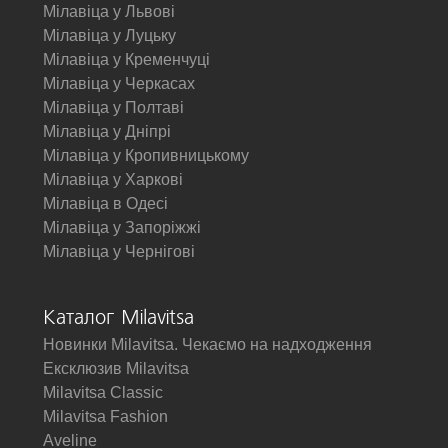
Мілавіца у Львові
Мілавіца у Луцьку
Мілавіца у Кременчуці
Мілавіца у Черкасах
Мілавіца у Полтаві
Мілавіца у Дніпрі
Мілавіца у Кропивницькому
Мілавіца у Харкові
Мілавіца в Одесі
Мілавіца у Запоріжжі
Мілавіца у Чернігові
Каталог Milavitsa
Новинки Milavitsa. Чекаємо на надходження
Ексклюзив Milavitsa
Milavitsa Classic
Milavitsa Fashion
Aveline