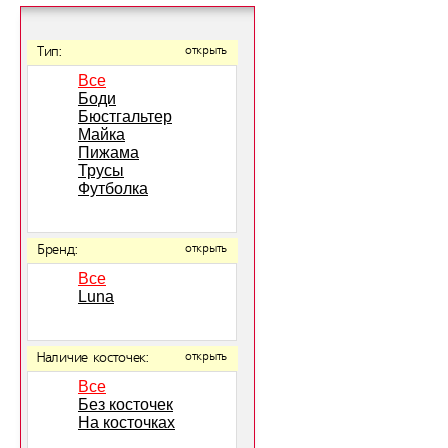
Тип:
открыть
Все
Боди
Бюстгальтер
Майка
Пижама
Трусы
Футболка
Бренд:
открыть
Все
Luna
Наличие косточек:
открыть
Все
Без косточек
На косточках