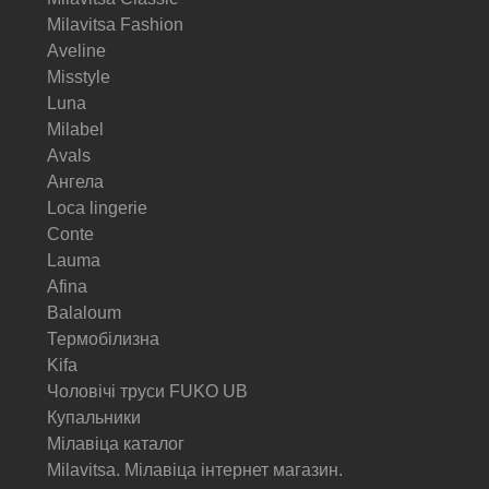
Milavitsa Fashion
Aveline
Misstyle
Luna
Milabel
Avals
Ангела
Loca lingerie
Conte
Lauma
Afina
Balaloum
Термобілизна
Kifa
Чоловічі труси FUKO UB
Купальники
Мілавіца каталог
Milavitsa. Мілавіца інтернет магазин.