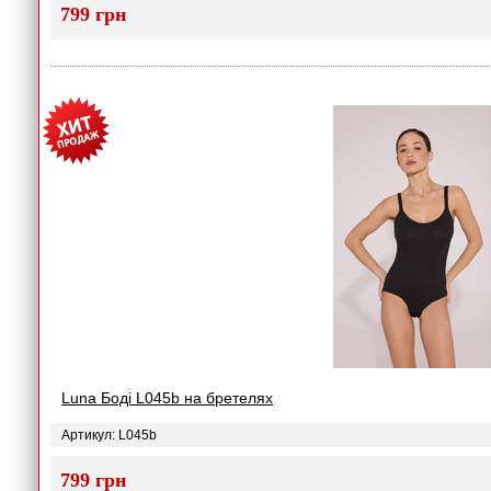
799 грн
Luna Боді L045b на бретелях
Артикул: L045b
799 грн