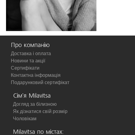
Про компанію
Доставка і оплата
Новини та акції
Сертифікати
Контактна інформація
Подарунковий сертифікат
Сім'я Milavitsa
Догляд за білизною
Як дізнатися свій розмір
Чоловікам
Milavitsa по містах: