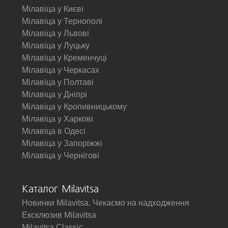
Мілавіца у Києві
Мілавіца у Тернополі
Мілавіца у Львові
Мілавіца у Луцьку
Мілавіца у Кременчуці
Мілавіца у Черкасах
Мілавіца у Полтаві
Мілавіца у Дніпрі
Мілавіца у Кропивницькому
Мілавіца у Харкові
Мілавіца в Одесі
Мілавіца у Запоріжжі
Мілавіца у Чернігові
Каталог Milavitsa
Новинки Milavitsa. Чекаємо на надходження
Ексклюзив Milavitsa
Milavitsa Classic