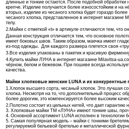
длинные и тонкие остаются. После подобной обработки н
крепче. Изделие получается более износостойким и на н
вторых, изделие из чесаного хлопка будет гораздо более
чесаного хлопка, представленное в интернет магазине М
телу.
2.Майки с отметкой «t» в артикуле отличаются тем, что о
Данная конструкция отличается тем, что основное полот
имеет боковых швов. Таким образом, маечка имеет глад
из-под одежды. Для каждого размера плетется своя «тру
3.Все изделия упакованы в пакетик и красивую фирменн
4.Купить майки ЛУНА в интернет магазине Milavitsa-ua.c
чёрном, белом и бежевом. При пошиве всегда используе
качества.
Майки хлопковые женские LUNA и их конкурентные
1.Хлопок высшего сорта, чесаный хлопок. Это лучшая с
хлопка. Несмотря на то, что дополнительный процесс обр
более дорогим, это компенсируется более высоким каче
2.Полотно состоит из цельных нитей, что дает гарантию 
3. Хлопковые майки ТМ «ЛУНА» имеют тонкие швы, проч
4. Основной ассортимент LUNA исполнен в технологии б
5. Самая популярная модель – майки с тонкими бретелям
регулируемой бельевой бретелью и металлической фурн