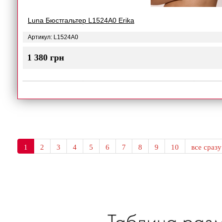
Luna Бюстгальтер L1524A0 Erika
Артикул: L1524A0
1 380 грн
1
2
3
4
5
6
7
8
9
10
все сразу