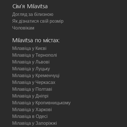
Сім'я Milavitsa
Догляд за білизною
Як дізнатися свій розмір
Чоловікам
Milavitsa по містах:
Мілавіца у Києві
Мілавіца у Тернополі
Мілавіца у Львові
Мілавіца у Луцьку
Мілавіца у Кременчуці
Мілавіца у Черкасах
Мілавіца у Полтаві
Мілавіца у Дніпрі
Мілавіца у Кропивницькому
Мілавіца у Харкові
Мілавіца в Одесі
Мілавіца у Запоріжжі