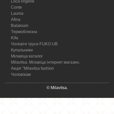
Loca lingerie
Conte
Lauma
Afina
Balaloum
Термобілизна
Kifa
Чоловічі труси FUKO UB
Купальники
Мілавіца каталог
Milavitsa. Мілавіца інтернет магазин.
Акція "Milavitsa fashion
Чоловікам
© Milavitsa.