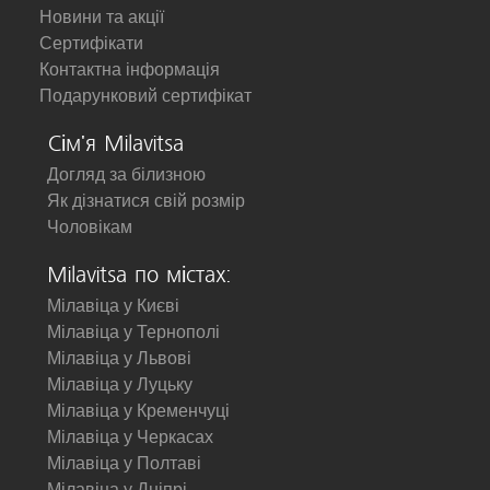
Новини та акції
Сертифікати
Контактна інформація
Подарунковий сертифікат
Сім'я Milavitsa
Догляд за білизною
Як дізнатися свій розмір
Чоловікам
Milavitsa по містах:
Мілавіца у Києві
Мілавіца у Тернополі
Мілавіца у Львові
Мілавіца у Луцьку
Мілавіца у Кременчуці
Мілавіца у Черкасах
Мілавіца у Полтаві
Мілавіца у Дніпрі