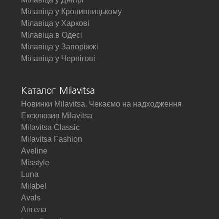
Мілавіца у Кропивницькому
Мілавіца у Харкові
Мілавіца в Одесі
Мілавіца у Запоріжжі
Мілавіца у Чернігові
Каталог Milavitsa
Новинки Milavitsa. Чекаємо на надходження
Ексклюзив Milavitsa
Milavitsa Classic
Milavitsa Fashion
Aveline
Misstyle
Luna
Milabel
Avals
Ангела