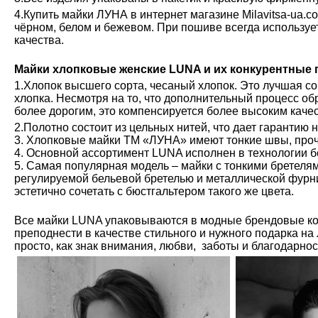
4.Купить майки ЛУНА в интернет магазине Milavitsa-ua.c
чёрном, белом и бежевом. При пошиве всегда используе
качества.
Майки хлопковые женские LUNA и их конкурентные
1.Хлопок высшего сорта, чесаный хлопок. Это лучшая с
хлопка. Несмотря на то, что дополнительный процесс обр
более дорогим, это компенсируется более высоким каче
2.Полотно состоит из цельных нитей, что дает гарантию 
3. Хлопковые майки ТМ «ЛУНА» имеют тонкие швы, проч
4. Основной ассортимент LUNA исполнен в технологии б
5. Самая популярная модель – майки с тонкими бретелям
регулируемой бельевой бретелью и металлической фурн
эстетично сочетать с бюстгальтером такого же цвета.
Все майки LUNA упаковываются в модные брендовые ко
преподнести в качестве стильного и нужного подарка на
просто, как знак внимания, любви, заботы и благодарно