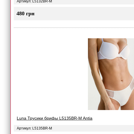
Артикул: L5132BR-M
480 грн
Luna Трусики брифы L5135BR-M Antia
Артикул: L5135BR-M