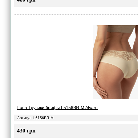
Luna Трусики брифы L5156BR-M Alvaro
Артикул: L5156BR-M
430 грн