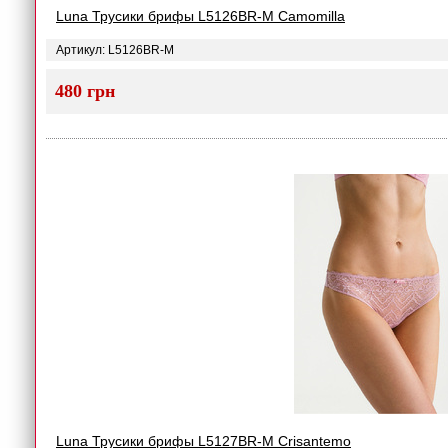
Luna Трусики брифы L5126BR-M Camomilla
Артикул: L5126BR-M
480 грн
Luna Трусики брифы L5127BR-M Crisantemo