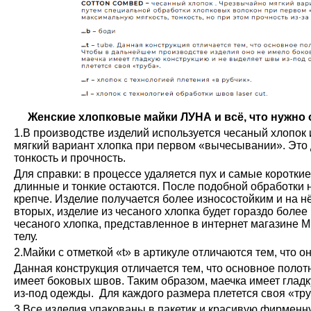
Женские хлопковые майки ЛУНА и всё, что нужно о
1.В производстве изделий используется чесаный хлопок 
мягкий вариант хлопка при первом «вычесывании». Это 
тонкость и прочность.
Для справки: в процессе удаляется пух и самые коротки
длинные и тонкие остаются. После подобной обработки н
крепче. Изделие получается более износостойким и на н
вторых, изделие из чесаного хлопка будет гораздо более
чесаного хлопка, представленное в интернет магазине М
телу.
2.Майки с отметкой «t» в артикуле отличаются тем, что о
Данная конструкция отличается тем, что основное полот
имеет боковых швов. Таким образом, маечка имеет глад
из-под одежды. Для каждого размера плетется своя «тру
3.Все изделия упакованы в пакетик и красивую фирменн