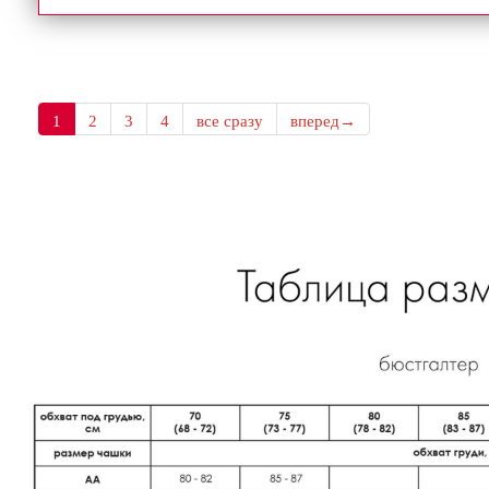
1
2
3
4
все сразу
вперед→