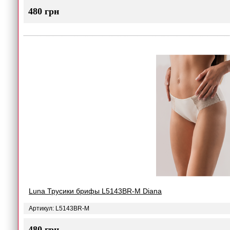
480 грн
Luna Трусики брифы L5143BR-M Diana
Артикул: L5143BR-M
480 грн