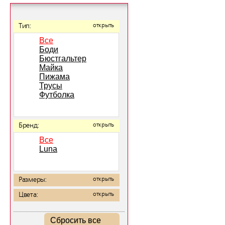
Тип:
открыть
Все
Боди
Бюстгальтер
Майка
Пижама
Трусы
Футболка
Бренд:
открыть
Все
Luna
Размеры:
открыть
Цвета:
открыть
Сбросить все