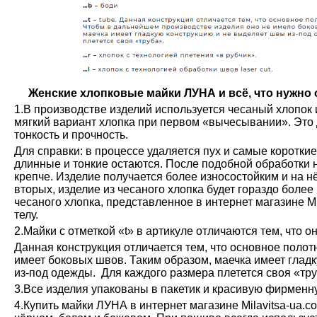
Женские хлопковые майки ЛУНА и всё, что нужно о
1.В производстве изделий используется чесаный хлопок 
мягкий вариант хлопка при первом «вычесывании». Это 
тонкость и прочность.
Для справки: в процессе удаляется пух и самые коротки
длинные и тонкие остаются. После подобной обработки н
крепче. Изделие получается более износостойким и на н
вторых, изделие из чесаного хлопка будет гораздо более
чесаного хлопка, представленное в интернет магазине М
телу.
2.Майки с отметкой «t» в артикуле отличаются тем, что о
Данная конструкция отличается тем, что основное полот
имеет боковых швов. Таким образом, маечка имеет глад
из-под одежды. Для каждого размера плетется своя «тру
3.Все изделия упакованы в пакетик и красивую фирменн
4.Купить майки ЛУНА в интернет магазине Milavitsa-ua.c