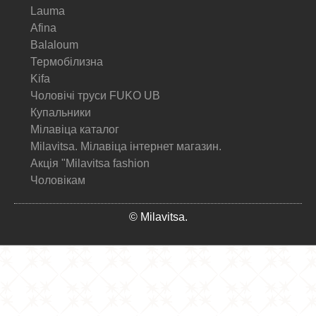
Lauma
Afina
Balaloum
Термобілизна
Kifa
Чоловічі труси FUKO UB
Купальники
Мілавіца каталог
Milavitsa. Мілавіца інтернет магазин.
Акція "Milavitsa fashion
Чоловікам
© Milavitsa.