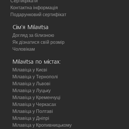
Сертифікати
Контактна інформація
Подарунковий сертифікат
Сім'я Milavitsa
Догляд за білизною
Як дізнатися свій розмір
Чоловікам
Milavitsa по містах:
Мілавіца у Києві
Мілавіца у Тернополі
Мілавіца у Львові
Мілавіца у Луцьку
Мілавіца у Кременчуці
Мілавіца у Черкасах
Мілавіца у Полтаві
Мілавіца у Дніпрі
Мілавіца у Кропивницькому