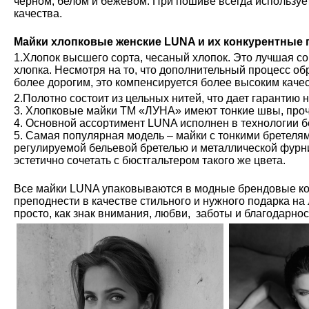
чёрном, белом и бежевом. При пошиве всегда используе
качества.
Майки хлопковые женские LUNA и их конкурентные
1.Хлопок высшего сорта, чесаный хлопок. Это лучшая с
хлопка. Несмотря на то, что дополнительный процесс обр
более дорогим, это компенсируется более высоким каче
2.Полотно состоит из цельных нитей, что дает гарантию 
3. Хлопковые майки ТМ «ЛУНА» имеют тонкие швы, проч
4. Основной ассортимент LUNA исполнен в технологии б
5. Самая популярная модель – майки с тонкими бретелям
регулируемой бельевой бретелью и металлической фурн
эстетично сочетать с бюстгальтером такого же цвета.
Все майки LUNA упаковываются в модные брендовые ко
преподнести в качестве стильного и нужного подарка на
просто, как знак внимания, любви, заботы и благодарно