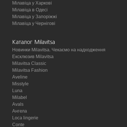
Мілавіца у Харкові
Мілавіца в Одесі
Мілавіца у Запоріжжі
Мілавіца у Чернігові
Каталог Milavitsa
Новинки Milavitsa. Чекаємо на надходження
Ексклюзив Milavitsa
Milavitsa Classic
Milavitsa Fashion
Aveline
Misstyle
Luna
Milabel
Avals
Ангела
Loca lingerie
Conte