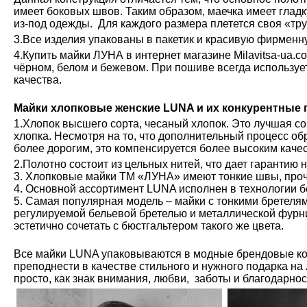
имеет боковых швов. Таким образом, маечка имеет глад
из-под одежды. Для каждого размера плетется своя «тру
3.Все изделия упакованы в пакетик и красивую фирменн
4.Купить майки ЛУНА в интернет магазине Milavitsa-ua.c
чёрном, белом и бежевом. При пошиве всегда используе
качества.
Майки хлопковые женские LUNA и их конкурентные
1.Хлопок высшего сорта, чесаный хлопок. Это лучшая с
хлопка. Несмотря на то, что дополнительный процесс обр
более дорогим, это компенсируется более высоким каче
2.Полотно состоит из цельных нитей, что дает гарантию 
3. Хлопковые майки ТМ «ЛУНА» имеют тонкие швы, проч
4. Основной ассортимент LUNA исполнен в технологии б
5. Самая популярная модель – майки с тонкими бретелям
регулируемой бельевой бретелью и металлической фурн
эстетично сочетать с бюстгальтером такого же цвета.
Все майки LUNA упаковываются в модные брендовые ко
преподнести в качестве стильного и нужного подарка на
просто, как знак внимания, любви, заботы и благодарно