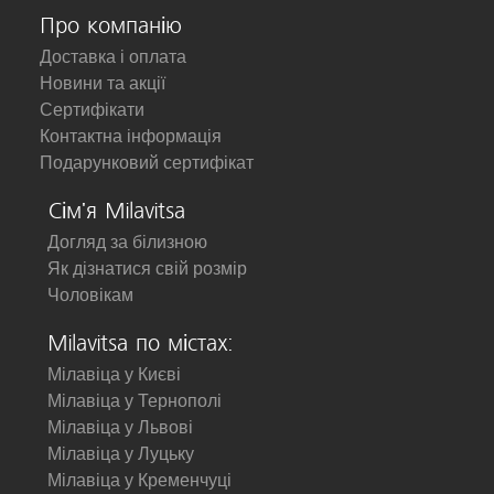
Про компанію
Доставка і оплата
Новини та акції
Сертифікати
Контактна інформація
Подарунковий сертифікат
Сім'я Milavitsa
Догляд за білизною
Як дізнатися свій розмір
Чоловікам
Milavitsa по містах:
Мілавіца у Києві
Мілавіца у Тернополі
Мілавіца у Львові
Мілавіца у Луцьку
Мілавіца у Кременчуці