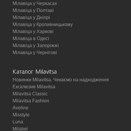
Мілавіца у Черкасах
Мілавіца у Полтаві
Мілавіца у Дніпрі
Мілавіца у Кропивницькому
Мілавіца у Харкові
Мілавіца в Одесі
Мілавіца у Запоріжжі
Мілавіца у Чернігові
Каталог Milavitsa
Новинки Milavitsa. Чекаємо на надходження
Ексклюзив Milavitsa
Milavitsa Classic
Milavitsa Fashion
Aveline
Misstyle
Luna
Milabel