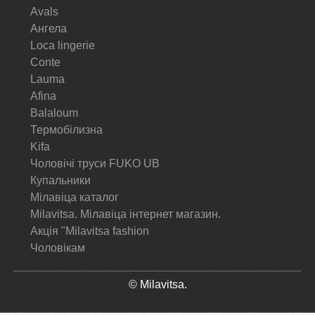
Avals
Ангела
Loca lingerie
Conte
Lauma
Afina
Balaloum
Термобілизна
Kifa
Чоловічі труси FUKO UB
Купальники
Мілавіца каталог
Milavitsa. Мілавіца інтернет магазин.
Акція "Milavitsa fashion
Чоловікам
© Milavitsa.