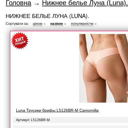
Головна
→
Нижнее белье Луна (Luna).
НИЖНЕЕ БЕЛЬЕ ЛУНА (LUNA).
Сортувати за:
ціною
назвою
популярністю
▼
▼
▼
Luna Трусики брифы L5126BR-M Camomilla
Артикул: L5126BR-M