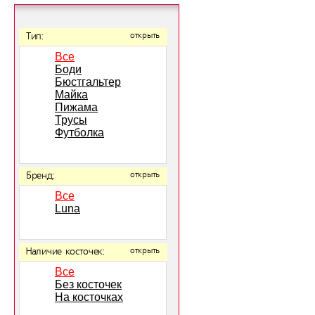
Тип:
открыть
Все
Боди
Бюстгальтер
Майка
Пижама
Трусы
Футболка
Бренд:
открыть
Все
Luna
Наличие косточек:
открыть
Все
Без косточек
На косточках