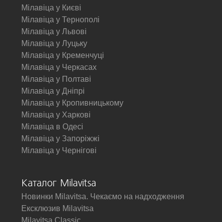
Мілавіца у Києві
Мілавіца у Тернополі
Мілавіца у Львові
Мілавіца у Луцьку
Мілавіца у Кременчуці
Мілавіца у Черкасах
Мілавіца у Полтаві
Мілавіца у Дніпрі
Мілавіца у Кропивницькому
Мілавіца у Харкові
Мілавіца в Одесі
Мілавіца у Запоріжжі
Мілавіца у Чернігові
Каталог Milavitsa
Новинки Milavitsa. Чекаємо на надходження
Ексклюзив Milavitsa
Milavitsa Classic