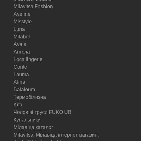
Milavitsa Fashion
Aveline
Misstyle
Luna
Milabel
Avals
Ангела
Loca lingerie
Conte
Lauma
Afina
Balaloum
Термобілизна
Kifa
Чоловічі труси FUKO UB
Купальники
Мілавіца каталог
Milavitsa. Мілавіца інтернет магазин.