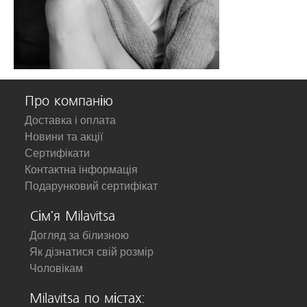
Про компанію
Доставка і оплата
Новини та акції
Сертифікати
Контактна інформація
Подарунковий сертифікат
Сім'я Milavitsa
Догляд за білизною
Як дізнатися свій розмір
Чоловікам
Milavitsa по містах: