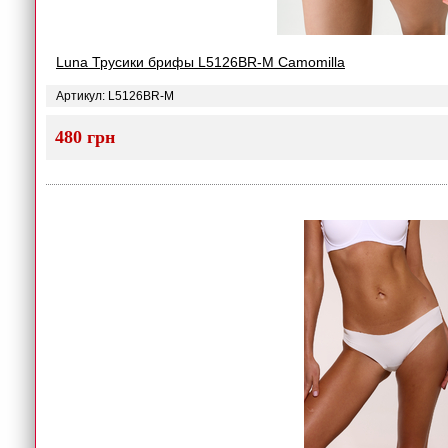
Luna Трусики брифы L5126BR-M Camomilla
Артикул: L5126BR-M
480 грн