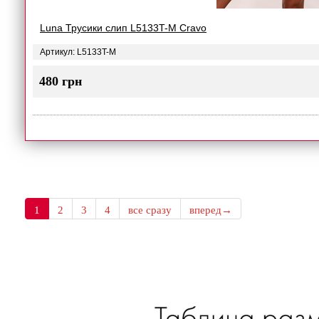
Luna Трусики слип L5133T-M Cravo
Артикул: L5133T-M
480 грн
1
2
3
4
все сразу
вперед→