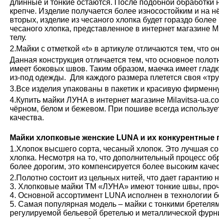
длинные и тонкие остаются. После подобной обработки н
крепче. Изделие получается более износостойким и на н
вторых, изделие из чесаного хлопка будет гораздо более
чесаного хлопка, представленное в интернет магазине М
телу.
2.Майки с отметкой «t» в артикуле отличаются тем, что о
Данная конструкция отличается тем, что основное полот
имеет боковых швов. Таким образом, маечка имеет глад
из-под одежды. Для каждого размера плетется своя «тру
3.Все изделия упакованы в пакетик и красивую фирменн
4.Купить майки ЛУНА в интернет магазине Milavitsa-ua.c
чёрном, белом и бежевом. При пошиве всегда используе
качества.
Майки хлопковые женские LUNA и их конкурентные
1.Хлопок высшего сорта, чесаный хлопок. Это лучшая с
хлопка. Несмотря на то, что дополнительный процесс обр
более дорогим, это компенсируется более высоким каче
2.Полотно состоит из цельных нитей, что дает гарантию 
3. Хлопковые майки ТМ «ЛУНА» имеют тонкие швы, проч
4. Основной ассортимент LUNA исполнен в технологии б
5. Самая популярная модель – майки с тонкими бретелям
регулируемой бельевой бретелью и металлической фурн