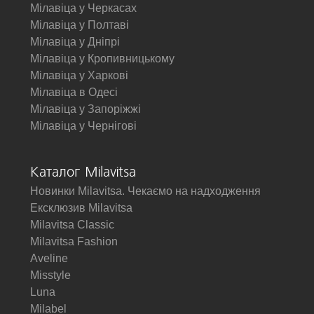
Мілавіца у Черкасах
Мілавіца у Полтаві
Мілавіца у Дніпрі
Мілавіца у Кропивницькому
Мілавіца у Харкові
Мілавіца в Одесі
Мілавіца у Запоріжжі
Мілавіца у Чернігові
Каталог Milavitsa
Новинки Milavitsa. Чекаємо на надходження
Ексклюзив Milavitsa
Milavitsa Classic
Milavitsa Fashion
Aveline
Misstyle
Luna
Milabel