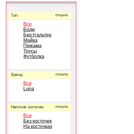
Тип:
открыть
Все
Боди
Бюстгальтер
Майка
Пижама
Трусы
Футболка
Бренд:
открыть
Все
Luna
Наличие косточек:
открыть
Все
Без косточек
На косточках