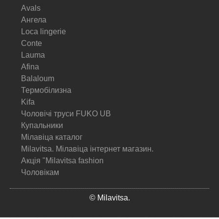
Avals
Ангела
Loca lingerie
Conte
Lauma
Afina
Balaloum
Термобілизна
Kifa
Чоловічі труси FUKO UB
Купальники
Мілавіца каталог
Milavitsa. Мілавіца інтернет магазин.
Акція "Milavitsa fashion
Чоловікам
© Milavitsa.