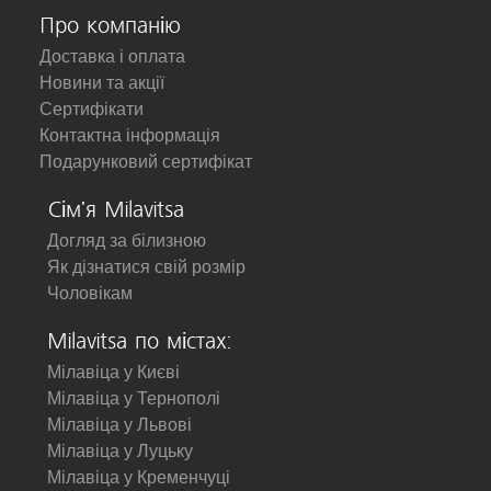
Про компанію
Доставка і оплата
Новини та акції
Сертифікати
Контактна інформація
Подарунковий сертифікат
Сім'я Milavitsa
Догляд за білизною
Як дізнатися свій розмір
Чоловікам
Milavitsa по містах:
Мілавіца у Києві
Мілавіца у Тернополі
Мілавіца у Львові
Мілавіца у Луцьку
Мілавіца у Кременчуці