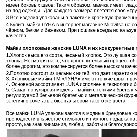
имеет боковых швов. Таким образом, маечка имеет глад
из-под одежды. Для каждого размера плетется своя «тру
3.Все изделия упакованы в пакетик и красивую фирменн
4.Купить майки ЛУНА в интернет магазине Milavitsa-ua.c
чёрном, белом и бежевом. При пошиве всегда используе
качества.
Майки хлопковые женские LUNA и их конкурентные
1.Хлопок высшего сорта, чесаный хлопок. Это лучшая с
хлопка. Несмотря на то, что дополнительный процесс обр
более дорогим, это компенсируется более высоким каче
2.Полотно состоит из цельных нитей, что дает гарантию 
3. Хлопковые майки ТМ «ЛУНА» имеют тонкие швы, проч
4. Основной ассортимент LUNA исполнен в технологии б
5. Самая популярная модель – майки с тонкими бретелям
регулируемой бельевой бретелью и металлической фурн
эстетично сочетать с бюстгальтером такого же цвета.
Все майки LUNA упаковываются в модные брендовые ко
преподнести в качестве стильного и нужного подарка на
просто, как знак внимания, любви, заботы и благодарно