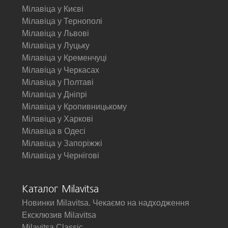
Мілавіца у Києві
Мілавіца у Тернополі
Мілавіца у Львові
Мілавіца у Луцьку
Мілавіца у Кременчуці
Мілавіца у Черкасах
Мілавіца у Полтаві
Мілавіца у Дніпрі
Мілавіца у Кропивницькому
Мілавіца у Харкові
Мілавіца в Одесі
Мілавіца у Запоріжжі
Мілавіца у Чернігові
Каталог Milavitsa
Новинки Milavitsa. Чекаємо на надходження
Ексклюзив Milavitsa
Milavitsa Classic