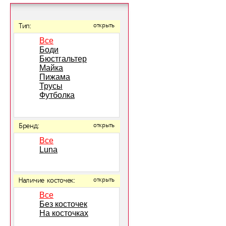
Тип:
открыть
Все
Боди
Бюстгальтер
Майка
Пижама
Трусы
Футболка
Бренд:
открыть
Все
Luna
Наличие косточек:
открыть
Все
Без косточек
На косточках