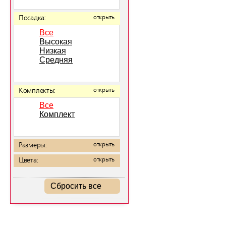
Посадка:
открыть
Все
Высокая
Низкая
Средняя
Комплекты:
открыть
Все
Комплект
Размеры:
открыть
Цвета:
открыть
Сбросить все