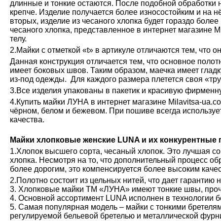
длинные и тонкие остаются. После подобной обработки н
крепче. Изделие получается более износостойким и на н
вторых, изделие из чесаного хлопка будет гораздо более
чесаного хлопка, представленное в интернет магазине М
телу.
2.Майки с отметкой «t» в артикуле отличаются тем, что о
Данная конструкция отличается тем, что основное полот
имеет боковых швов. Таким образом, маечка имеет глад
из-под одежды. Для каждого размера плетется своя «тру
3.Все изделия упакованы в пакетик и красивую фирменн
4.Купить майки ЛУНА в интернет магазине Milavitsa-ua.c
чёрном, белом и бежевом. При пошиве всегда используе
качества.
Майки хлопковые женские LUNA и их конкурентные
1.Хлопок высшего сорта, чесаный хлопок. Это лучшая с
хлопка. Несмотря на то, что дополнительный процесс обр
более дорогим, это компенсируется более высоким каче
2.Полотно состоит из цельных нитей, что дает гарантию 
3. Хлопковые майки ТМ «ЛУНА» имеют тонкие швы, проч
4. Основной ассортимент LUNA исполнен в технологии б
5. Самая популярная модель – майки с тонкими бретелям
регулируемой бельевой бретелью и металлической фурн