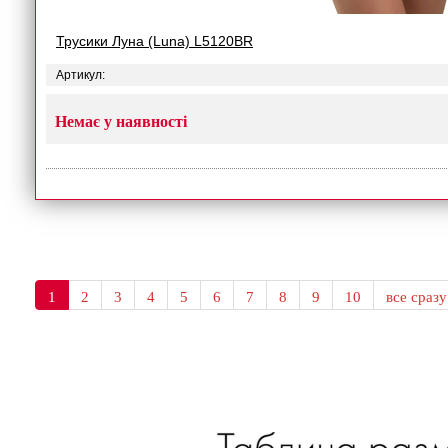
Трусики Луна (Luna) L5120BR
Артикул:
Немає у наявності
1
2
3
4
5
6
7
8
9
10
все сразу