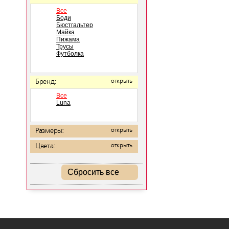
Все
Боди
Бюстгальтер
Майка
Пижама
Трусы
Футболка
Бренд:
открыть
Все
Luna
Размеры:
открыть
Цвета:
открыть
Сбросить все