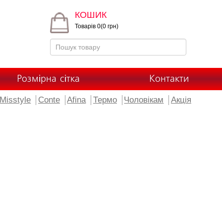
КОШИК
Товарів 0(0 грн)
Розмірна сітка
Контакти
Misstyle
Conte
Afina
Термо
Чоловікам
Акція