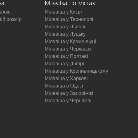
sa
Milavitsa по містах:
изною
Мілавіца у Києві
вій розмір
Мілавіца у Тернополі
Мілавіца у Львові
Мілавіца у Луцьку
Мілавіца у Кременчуці
Мілавіца у Черкасах
Мілавіца у Полтаві
Мілавіца у Дніпрі
Мілавіца у Кропивницькому
Мілавіца у Харкові
Мілавіца в Одесі
Мілавіца у Запоріжжі
Мілавіца у Чернігові