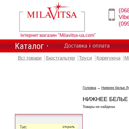
(06
Vib
(09
Інтернет магазин "Milavitsa-ua.com"
Каталог
Доставка і оплата
Всі товари
Бюстгальтер
Труси
Корегуюча
М
Головна
→
Нижнее белье Лу
НИЖНЕЕ БЕЛЬЕ 
Товары не найдены
Тип:
открыть