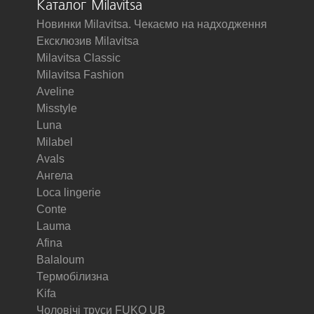
Каталог Milavitsa
Новинки Milavitsa. Чекаємо на надходження
Ексклюзив Milavitsa
Milavitsa Classic
Milavitsa Fashion
Aveline
Misstyle
Luna
Milabel
Avals
Ангела
Loca lingerie
Conte
Lauma
Afina
Balaloum
Термобілизна
Kifa
Чоловічі труси FUKO UB