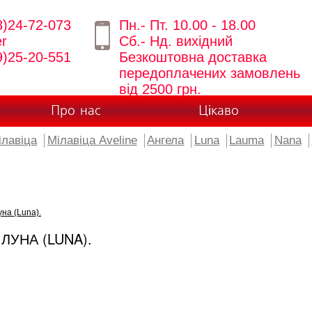
8)24-72-073
Пн.- Пт. 10.00 - 18.00
er
Сб.- Нд. вихідний
9)25-20-551
Безкоштовна доставка
передоплачених замовлень
від 2500 грн.
Про нас
Цікаво
ілавіца
Мілавіца Aveline
Ангела
Luna
Lauma
Nana
на (Luna).
ЛУНА (LUNA).