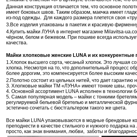
Данная конструкция отличается тем, что основное полот
имеет боковых швов. Таким образом, маечка имеет глад
из-под одежды. Для каждого размера плетется своя «тру
3.Все изделия упакованы в пакетик и красивую фирменн
4.Купить майки ЛУНА в интернет магазине Milavitsa-ua.c
чёрном, белом и бежевом. При пошиве всегда используе
качества.
Майки хлопковые женские LUNA и их конкурентные
1.Хлопок высшего сорта, чесаный хлопок. Это лучшая с
хлопка. Несмотря на то, что дополнительный процесс обр
более дорогим, это компенсируется более высоким каче
2.Полотно состоит из цельных нитей, что дает гарантию 
3. Хлопковые майки ТМ «ЛУНА» имеют тонкие швы, проч
4. Основной ассортимент LUNA исполнен в технологии б
5. Самая популярная модель – майки с тонкими бретелям
регулируемой бельевой бретелью и металлической фурн
эстетично сочетать с бюстгальтером такого же цвета.
Все майки LUNA упаковываются в модные брендовые ко
преподнести в качестве стильного и нужного подарка на
просто, как знак внимания, любви, заботы и благодарно