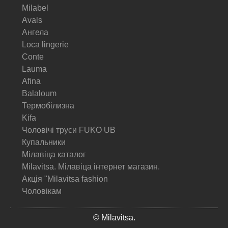
Milabel
Avals
Ангела
Loca lingerie
Conte
Lauma
Afina
Balaloum
Термобілизна
Kifa
Чоловічі труси FUKO UB
Купальники
Мілавіца каталог
Milavitsa. Мілавіца інтернет магазин.
Акція "Milavitsa fashion
Чоловікам
© Milavitsa.