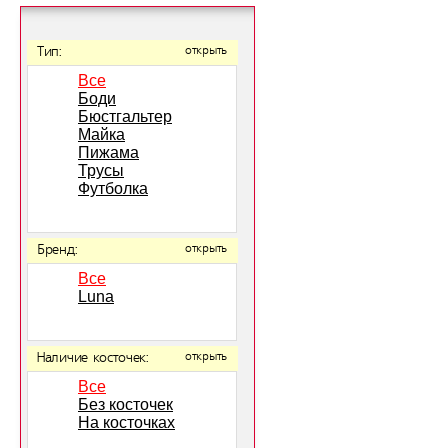
Тип:
открыть
Все
Боди
Бюстгальтер
Майка
Пижама
Трусы
Футболка
Бренд:
открыть
Все
Luna
Наличие косточек:
открыть
Все
Без косточек
На косточках