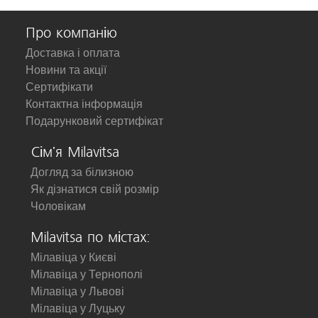
Про компанію
Доставка і оплата
Новини та акції
Сертифікати
Контактна інформація
Подарунковий сертифікат
Сім'я Milavitsa
Догляд за білизною
Як дізнатися свій розмір
Чоловікам
Milavitsa по містах:
Мілавіца у Києві
Мілавіца у Тернополі
Мілавіца у Львові
Мілавіца у Луцьку