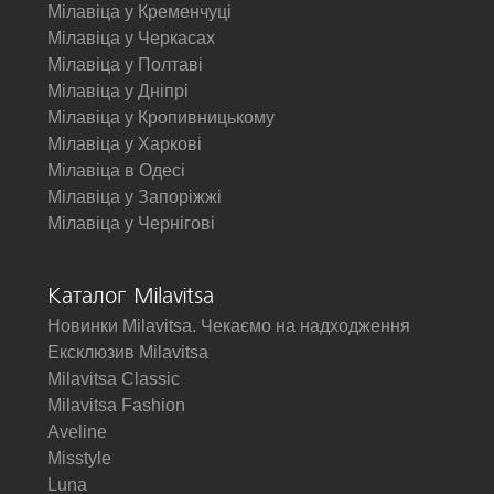
Мілавіца у Кременчуці
Мілавіца у Черкасах
Мілавіца у Полтаві
Мілавіца у Дніпрі
Мілавіца у Кропивницькому
Мілавіца у Харкові
Мілавіца в Одесі
Мілавіца у Запоріжжі
Мілавіца у Чернігові
Каталог Milavitsa
Новинки Milavitsa. Чекаємо на надходження
Ексклюзив Milavitsa
Milavitsa Classic
Milavitsa Fashion
Aveline
Misstyle
Luna