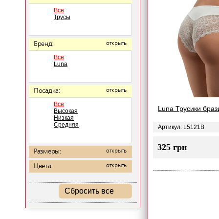
Все
Трусы
Бренд:
открыть
Все
Luna
Посадка:
открыть
Все
Luna Трусики бра
Высокая
Низкая
Средняя
Артикул: L5121B
325 грн
Размеры:
открыть
Цвета:
открыть
Сбросить все