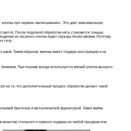
нт хлопка при первом «вычесывании». Это дает максимальную
остаются. После подобной обработки нить становится тоньше,
изделие из чесаного хлопка будет гораздо более мягким. Поэтому
к телу.
х швов. Таким образом, маечка имеет гладкую конструкцию и не
 и бежевом. При пошиве всегда используется мягкий хлопок высшего
тря на то, что дополнительный процесс обработки делает такой
бельевой бретелью и металлической фурнитурой. Такие майки
 качестве стильного и нужного подарка на любой праздник или