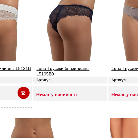
зилианы L5121B
Luna Трусики бразилианы
Luna Трусик
L5105B0
Артикул:
Артикул:
Немає у наявності
Немає у ная