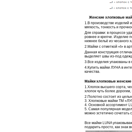
Женские хлопковые майки 
1.В производстве изделий 
мягкость, тонкость и прочно
Для справки: в процессе уд
ровнее и крепче. Изделие п
нижнее бельё из чесаного х
2.Майки с отметкой «t» в ар
Данная конструкция отличае
выделяет швы из-под одежд
3.Все изделия упакованы в 
4.Купить майки ЛУНА в инте
качества.
Майки хлопковые женские
1.Хлопок высшего сорта, ч
хлопок чуть более дорогим,
2.Полотно состоит из цельн
3. Хлопковые майки ТМ «ЛУ
4. Основной ассортимент LU
5. Самая популярная модел
можно эстетично сочетать с
Все майки LUNA упаковываю
подарить просто, как знак 