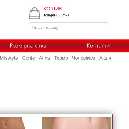
КОШИК
Товарів 0(0 грн)
Розмірна сітка
Контакти
Misstyle
Conte
Afina
Термо
Чоловікам
Акція