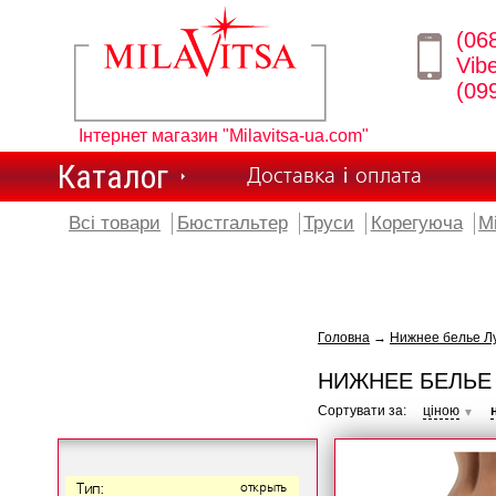
(06
Vib
(09
Інтернет магазин "Milavitsa-ua.com"
Каталог
Доставка і оплата
Всі товари
Бюстгальтер
Труси
Корегуюча
М
Головна
→
Нижнее белье Лу
НИЖНЕЕ БЕЛЬЕ 
Сортувати за:
ціною
▼
Тип:
открыть