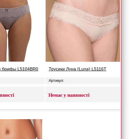
и брифы L5104BR0
Трусики Луна (Luna) L5116T
Артикул:
вності
Немає у наявності