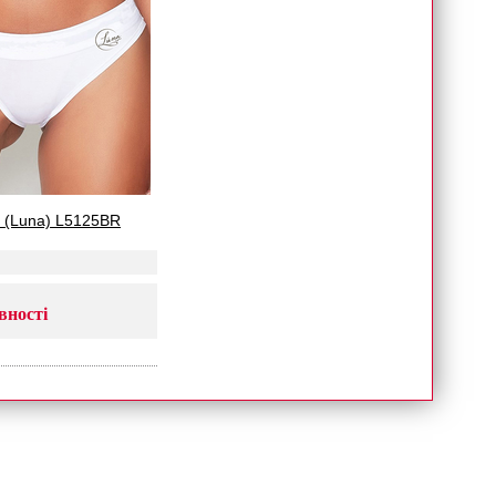
 (Luna) L5125BR
вності