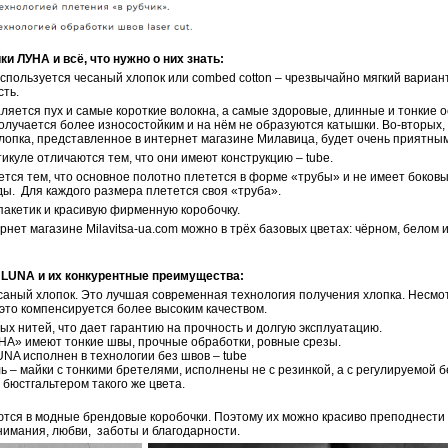
ЛУНА и всё, что нужно о них знать:
используется чесаный хлопок или combed cotton – чрезвычайно мягкий вариа
сть.
аляется пух и самые короткие волокна, а самые здоровые, длинные и тонкие 
олучается более износостойким и на нём не образуются катышки. Во-вторых, 
лопка, представленное в интернет магазине Милавица, будет очень приятным 
тикуле отличаются тем, что они имеют конструкцию – tube.
тся тем, что основное полотно плетется в форме «трубы» и не имеет боковы
ы. Для каждого размера плетется своя «труба».
пакетик и красивую фирменную коробочку.
рнет магазине Milavitsa-ua.com можно в трёх базовых цветах: чёрном, белом
 LUNA и их конкурентные преимущества:
есаный хлопок. Это лучшая современная технология получения хлопка. Несмо
 это компенсируется более высоким качеством.
ых нитей, что дает гарантию на прочность и долгую эксплуатацию.
НА» имеют тонкие швы, прочные обработки, ровные срезы.
NA исполнен в технологии без швов – tube
ь – майки с тонкими бретелями, исполнены не с резинкой, а с регулируемой 
 бюстгальтером такого же цвета.
тся в модные брендовые коробочки. Поэтому их можно красиво преподнести в
внимания, любви, заботы и благодарности.