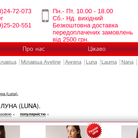
8)24-72-073
Пн.- Пт. 10.00 - 18.00
er
Сб.- Нд. вихідний
9)25-20-551
Безкоштовна доставка
передоплачених замовлень
від 2500 грн.
Про нас
Цікаво
ілавіца
Мілавіца Aveline
Ангела
Luna
Lauma
Nana
на (Luna).
ЛУНА (LUNA).
назвою
популярністю
▼
▼