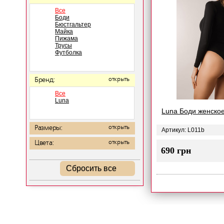
Все
Боди
Бюстгальтер
Майка
Пижама
Трусы
Футболка
Бренд:
открыть
Все
Luna
Luna Боди женское
Размеры:
открыть
Артикул: L011b
Цвета:
открыть
690 грн
Сбросить все