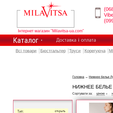
(06
Vib
(09
Інтернет магазин "Milavitsa-ua.com"
Каталог
Доставка і оплата
Всі товари
Бюстгальтер
Труси
Корегуюча
М
Головна
→
Нижнее белье Лу
НИЖНЕЕ БЕЛЬЕ 
Сортувати за:
ціною
▼
Тип:
открыть