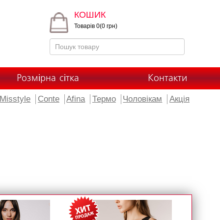
КОШИК
Товарів 0(0 грн)
Розмірна сітка
Контакти
Misstyle
Conte
Afina
Термо
Чоловікам
Акція