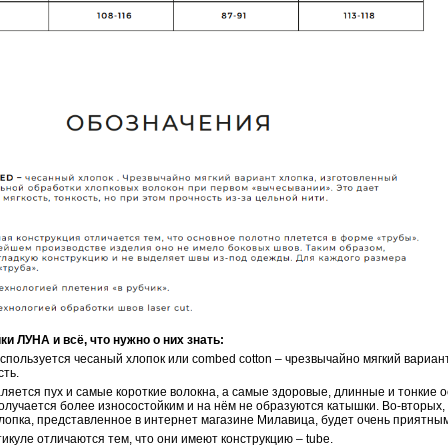
ЛУНА и всё, что нужно о них знать:
используется чесаный хлопок или combed cotton – чрезвычайно мягкий вариа
сть.
аляется пух и самые короткие волокна, а самые здоровые, длинные и тонкие 
олучается более износостойким и на нём не образуются катышки. Во-вторых, 
лопка, представленное в интернет магазине Милавица, будет очень приятным 
тикуле отличаются тем, что они имеют конструкцию – tube.