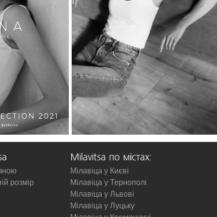
sa
Milavitsa по містах:
изною
Мілавіца у Києві
вій розмір
Мілавіца у Тернополі
Мілавіца у Львові
Мілавіца у Луцьку