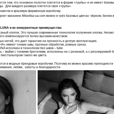
тся тем, что основное полотно плетется в форме «трубы» и не имеет боковы
ы. Для каждого размера плетется своя «труба».
пакетик и красивую фирменную коробочку.
рнет магазине Milavitsa-ua.com можно в трёх базовых цветах: чёрном, белом
 LUNA и их конкурентные преимущества:
есаный хлопок. Это лучшая современная технология получения хлопка. Несмо
 это компенсируется более высоким качеством.
ых нитей, что дает гарантию на прочность и долгую эксплуатацию.
НА» имеют тонкие швы, прочные обработки, ровные срезы.
NA исполнен в технологии без швов – tube
ь – майки с тонкими бретелями, исполнены не с резинкой, а с регулируемой 
 бюстгальтером такого же цвета.
тся в модные брендовые коробочки. Поэтому их можно красиво преподнести в
внимания, любви, заботы и благодарности.