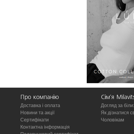
Про компанію
Сім'я Milavit
Доставка і оплата
Догляд за біл
Новини та акції
Як дізнатися с
Сертифікати
Чоловікам
Контактна інформація