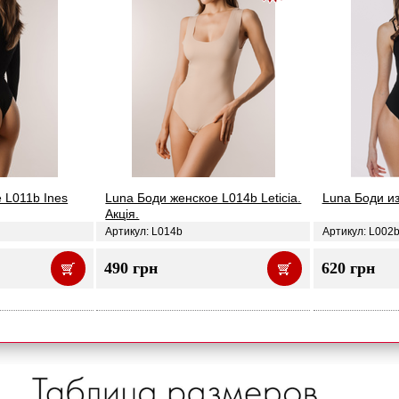
 L011b Ines
Luna Боди женское L014b Leticia.
Luna Боди из
Акція.
Артикул: L014b
Артикул: L002
490 грн
620 грн