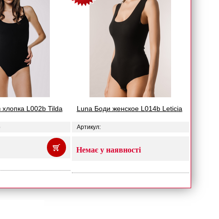
 хлопка L002b Tilda
Luna Боди женское L014b Leticia
b
Артикул:
Немає у наявності