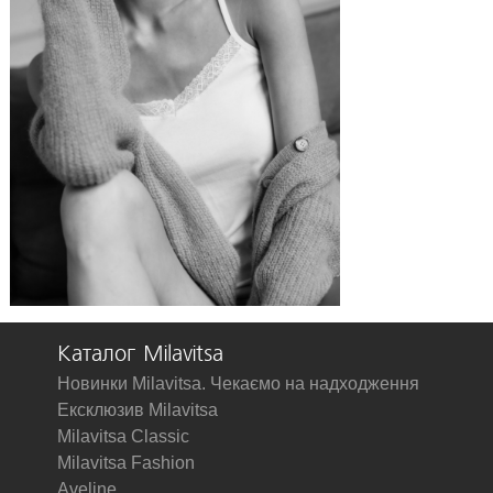
Каталог Milavitsa
Новинки Milavitsa. Чекаємо на надходження
Ексклюзив Milavitsa
Milavitsa Classic
Milavitsa Fashion
Aveline