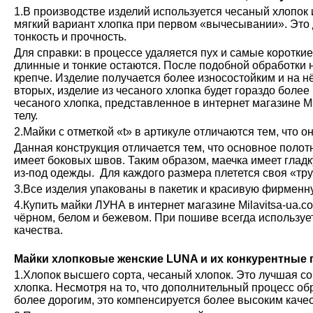
1.В производстве изделий используется чесаный хлопок 
мягкий вариант хлопка при первом «вычесывании». Это 
тонкость и прочность.
Для справки: в процессе удаляется пух и самые коротки
длинные и тонкие остаются. После подобной обработки н
крепче. Изделие получается более износостойким и на н
вторых, изделие из чесаного хлопка будет гораздо более
чесаного хлопка, представленное в интернет магазине М
телу.
2.Майки с отметкой «t» в артикуле отличаются тем, что о
Данная конструкция отличается тем, что основное полот
имеет боковых швов. Таким образом, маечка имеет глад
из-под одежды. Для каждого размера плетется своя «тру
3.Все изделия упакованы в пакетик и красивую фирменн
4.Купить майки ЛУНА в интернет магазине Milavitsa-ua.c
чёрном, белом и бежевом. При пошиве всегда используе
качества.
Майки хлопковые женские LUNA и их конкурентные
1.Хлопок высшего сорта, чесаный хлопок. Это лучшая с
хлопка. Несмотря на то, что дополнительный процесс обр
более дорогим, это компенсируется более высоким каче