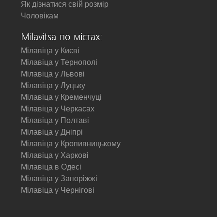
Як дізнатися свій розмір
Чоловікам
Milavitsa по містах:
Мілавіца у Києві
Мілавіца у Тернополі
Мілавіца у Львові
Мілавіца у Луцьку
Мілавіца у Кременчуці
Мілавіца у Черкасах
Мілавіца у Полтаві
Мілавіца у Дніпрі
Мілавіца у Кропивницькому
Мілавіца у Харкові
Мілавіца в Одесі
Мілавіца у Запоріжжі
Мілавіца у Чернігові