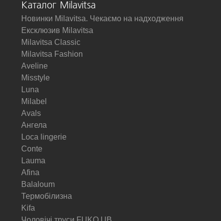
Каталог Milavitsa
Новинки Milavitsa. Чекаємо на надходження
Ексклюзив Milavitsa
Milavitsa Classic
Milavitsa Fashion
Aveline
Misstyle
Luna
Milabel
Avals
Ангела
Loca lingerie
Conte
Lauma
Afina
Balaloum
Термобілизна
Kifa
Чоловічі труси FUKO UB