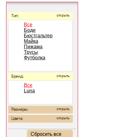
Тип:
открыть
Все
Боди
Бюстгальтер
Майка
Пижама
Трусы
Футболка
Бренд:
открыть
Все
Luna
Размеры:
открыть
Цвета:
открыть
Сбросить все