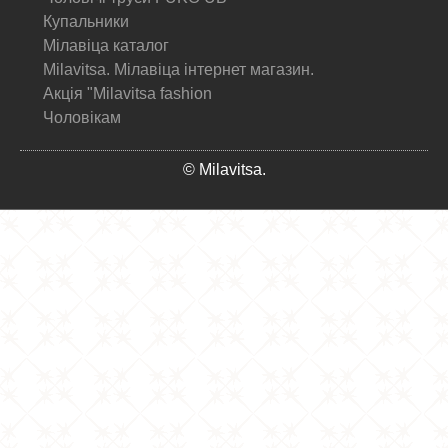
Купальники
Мілавіца каталог
Milavitsa. Мілавіца інтернет магазин.
Акція "Milavitsa fashion
Чоловікам
© Milavitsa.