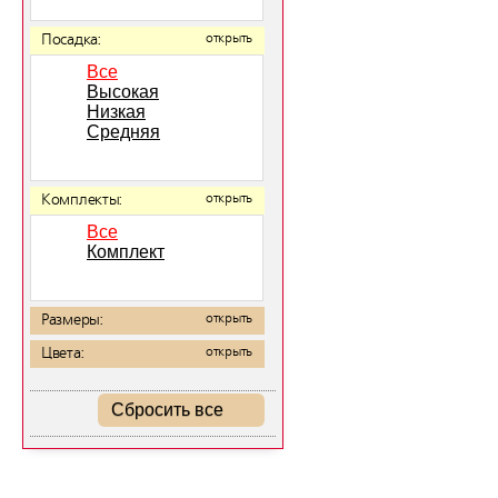
Посадка:
открыть
Все
Высокая
Низкая
Средняя
Комплекты:
открыть
Все
Комплект
Размеры:
открыть
Цвета:
открыть
Сбросить все