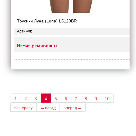
Трусики Луна (Luna) L5129BR
Артикул:
Немає у наявності
1
2
3
4
5
6
7
8
9
10
все сразу
←назад
вперед→