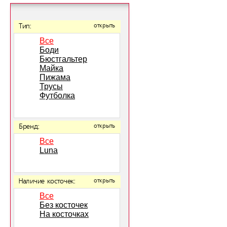
Тип:
открыть
Все
Боди
Бюстгальтер
Майка
Пижама
Трусы
Футболка
Бренд:
открыть
Все
Luna
Наличие косточек:
открыть
Все
Без косточек
На косточках