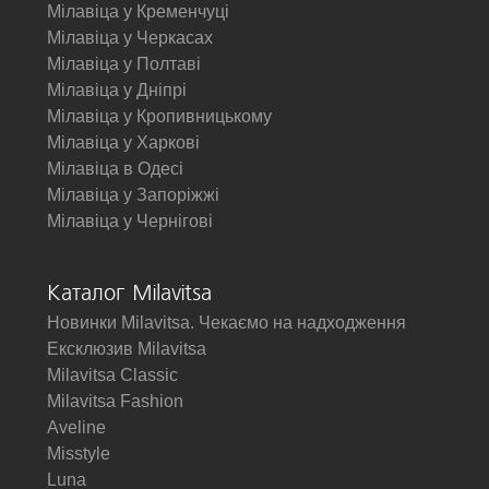
Мілавіца у Кременчуці
Мілавіца у Черкасах
Мілавіца у Полтаві
Мілавіца у Дніпрі
Мілавіца у Кропивницькому
Мілавіца у Харкові
Мілавіца в Одесі
Мілавіца у Запоріжжі
Мілавіца у Чернігові
Каталог Milavitsa
Новинки Milavitsa. Чекаємо на надходження
Ексклюзив Milavitsa
Milavitsa Classic
Milavitsa Fashion
Aveline
Misstyle
Luna