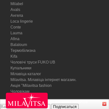
Milabel
Avals
Ангела
Loca lingerie
Conte
Lauma
Afina
Balaloum
Термобілизна
Kifa
Чоловічі труси FUKO UB
Купальники
Мілавіца каталог
Milavitsa. Мілавіца інтернет магазин.
Акція "Milavitsa fashion
Чоловікам
Підписатися на Акції інтернет магазину
Milavitsa
© Milavitsa.