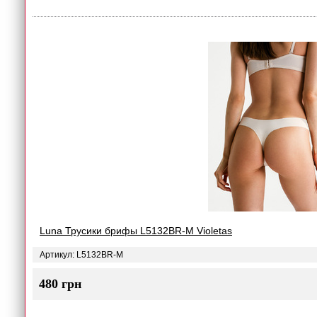
Luna Трусики брифы L5132BR-M Violetas
Артикул: L5132BR-M
480 грн