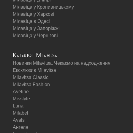
Мілавіца у Кропивницькому
Мілавіца у Харкові
Мілавіца в Одесі
Мілавіца у Запоріжжі
Мілавіца у Чернігові
Каталог Milavitsa
Новинки Milavitsa. Чекаємо на надходження
Ексклюзив Milavitsa
Milavitsa Classic
Milavitsa Fashion
Aveline
Misstyle
Luna
Milabel
Avals
Ангела