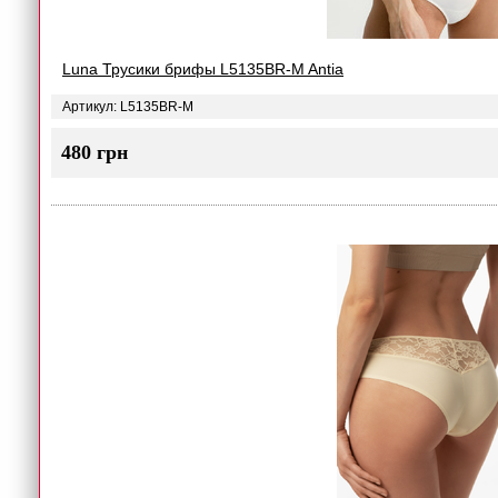
Luna Трусики брифы L5135BR-M Antia
Артикул: L5135BR-M
480 грн