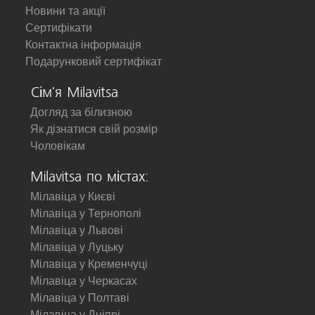
Новини та акції
Сертифікати
Контактна інформація
Подарунковий сертифікат
Сім'я Milavitsa
Догляд за білизною
Як дізнатися свій розмір
Чоловікам
Milavitsa по містах:
Мілавіца у Києві
Мілавіца у Тернополі
Мілавіца у Львові
Мілавіца у Луцьку
Мілавіца у Кременчуці
Мілавіца у Черкасах
Мілавіца у Полтаві
Мілавіца у Дніпрі