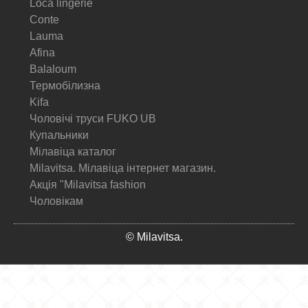
Loca lingerie
Conte
Lauma
Afina
Balaloum
Термобілизна
Kifa
Чоловічі труси FUKO UB
Купальники
Мілавіца каталог
Milavitsa. Мілавіца інтернет магазин.
Акція "Milavitsa fashion
Чоловікам
© Milavitsa.