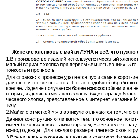
Женские хлопковые майки ЛУНА и всё, что нужно о
1.В производстве изделий используется чесаный хлопок 
мягкий вариант хлопка при первом «вычесывании». Это 
тонкость и прочность.
Для справки: в процессе удаляется пух и самые коротки
длинные и тонкие остаются. После подобной обработки н
крепче. Изделие получается более износостойким и на н
вторых, изделие из чесаного хлопка будет гораздо более
чесаного хлопка, представленное в интернет магазине М
телу.
2.Майки с отметкой «t» в артикуле отличаются тем, что о
Данная конструкция отличается тем, что основное полот
имеет боковых швов. Таким образом, маечка имеет глад
из-под одежды. Для каждого размера плетется своя «тру
3.Все изделия упакованы в пакетик и красивую фирменн