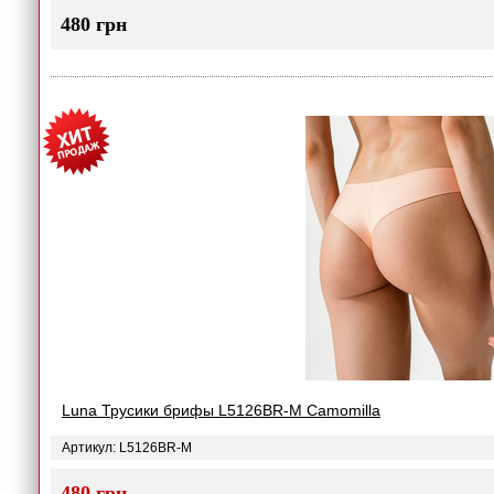
480 грн
Luna Трусики брифы L5126BR-M Camomilla
Артикул: L5126BR-M
480 грн