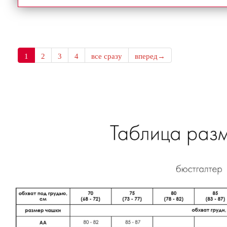
1
2
3
4
все сразу
вперед→