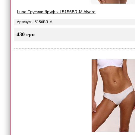
Luna Трусики брифы L5156BR-M Alvaro
Артикул: L5156BR-M
430 грн