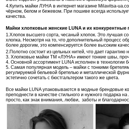
4.Купить майки ЛУНА в интернет магазине Milavitsa-ua.c
чёрном, белом и бежевом. При пошиве всегда используе
качества.
Майки хлопковые женские LUNA и их конкурентные
1.Хлопок высшего сорта, чесаный хлопок. Это лучшая с
хлопка. Несмотря на то, что дополнительный процесс обр
более дорогим, это компенсируется более высоким каче
2.Полотно состоит из цельных нитей, что дает гарантию 
3. Хлопковые майки ТМ «ЛУНА» имеют тонкие швы, проч
4. Основной ассортимент LUNA исполнен в технологии б
5. Самая популярная модель – майки с тонкими бретелям
регулируемой бельевой бретелью и металлической фурн
эстетично сочетать с бюстгальтером такого же цвета.
Все майки LUNA упаковываются в модные брендовые ко
преподнести в качестве стильного и нужного подарка на
просто, как знак внимания, любви, заботы и благодарно