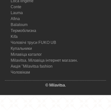
Loca lingerie
Conte
Lauma
Afina
Balaloum
Термобілизна
Kifa
Чоловічі труси FUKO UB
Купальники
Мілавіца каталог
Milavitsa. Мілавіца інтернет магазин.
Акція "Milavitsa fashion
Чоловікам
© Milavitsa.