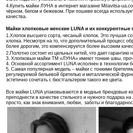
4.Купить майки ЛУНА в интернет магазине Milavitsa-ua.c
чёрном, белом и бежевом. При пошиве всегда используе
качества.
Майки хлопковые женские LUNA и их конкурентные
1.Хлопок высшего сорта, чесаный хлопок. Это лучшая с
хлопка. Несмотря на то, что дополнительный процесс обр
более дорогим, это компенсируется более высоким каче
2.Полотно состоит из цельных нитей, что дает гарантию 
3. Хлопковые майки ТМ «ЛУНА» имеют тонкие швы, проч
4. Основной ассортимент LUNA исполнен в технологии б
5. Самая популярная модель – майки с тонкими бретелям
регулируемой бельевой бретелью и металлической фурн
эстетично сочетать с бюстгальтером такого же цвета.
Все майки LUNA упаковываются в модные брендовые ко
преподнести в качестве стильного и нужного подарка на
просто, как знак внимания, любви, заботы и благодарно