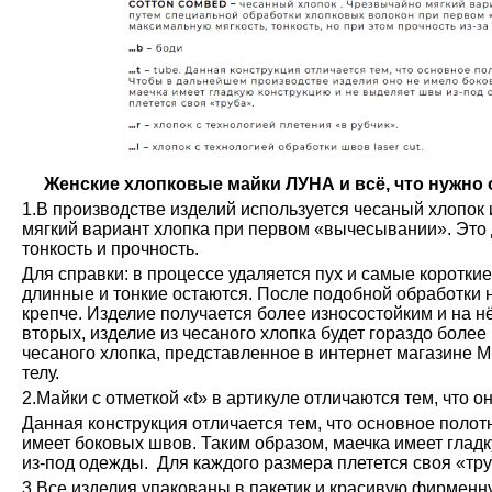
Женские хлопковые майки ЛУНА и всё, что нужно о
1.В производстве изделий используется чесаный хлопок 
мягкий вариант хлопка при первом «вычесывании». Это 
тонкость и прочность.
Для справки: в процессе удаляется пух и самые коротки
длинные и тонкие остаются. После подобной обработки н
крепче. Изделие получается более износостойким и на н
вторых, изделие из чесаного хлопка будет гораздо более
чесаного хлопка, представленное в интернет магазине М
телу.
2.Майки с отметкой «t» в артикуле отличаются тем, что о
Данная конструкция отличается тем, что основное полот
имеет боковых швов. Таким образом, маечка имеет глад
из-под одежды. Для каждого размера плетется своя «тру
3.Все изделия упакованы в пакетик и красивую фирменн