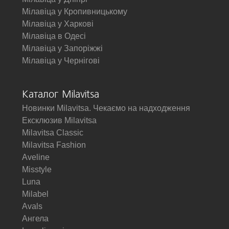
Мілавіца у Кропивницькому
Мілавіца у Харкові
Мілавіца в Одесі
Мілавіца у Запоріжжі
Мілавіца у Чернігові
Каталог Milavitsa
Новинки Milavitsa. Чекаємо на надходження
Ексклюзив Milavitsa
Milavitsa Classic
Milavitsa Fashion
Aveline
Misstyle
Luna
Milabel
Avals
Ангела