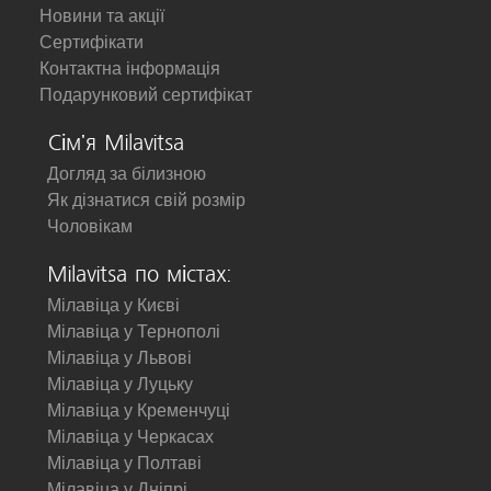
Новини та акції
Сертифікати
Контактна інформація
Подарунковий сертифікат
Сім'я Milavitsa
Догляд за білизною
Як дізнатися свій розмір
Чоловікам
Milavitsa по містах:
Мілавіца у Києві
Мілавіца у Тернополі
Мілавіца у Львові
Мілавіца у Луцьку
Мілавіца у Кременчуці
Мілавіца у Черкасах
Мілавіца у Полтаві
Мілавіца у Дніпрі