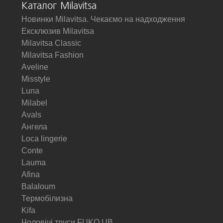
Каталог Milavitsa
Новинки Milavitsa. Чекаємо на надходження
Ексклюзив Milavitsa
Milavitsa Classic
Milavitsa Fashion
Aveline
Misstyle
Luna
Milabel
Avals
Ангела
Loca lingerie
Conte
Lauma
Afina
Balaloum
Термобілизна
Kifa
Чоловічі труси FUKO UB