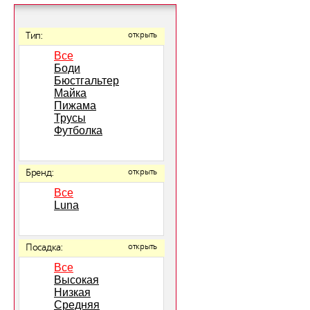
Тип:
открыть
Все
Боди
Бюстгальтер
Майка
Пижама
Трусы
Футболка
Бренд:
открыть
Все
Luna
Посадка:
открыть
Все
Высокая
Низкая
Средняя