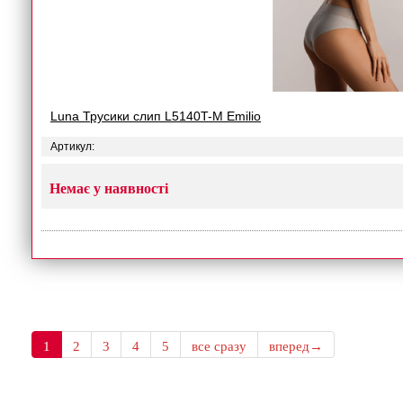
Luna Трусики слип L5140T-M Emilio
Артикул:
Немає у наявності
1
2
3
4
5
все сразу
вперед→