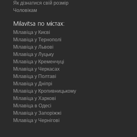
Як дізнатися свій розмір
Чоловікам
Milavitsa по містах:
Мілавіца у Києві
Мілавіца у Тернополі
Мілавіца у Львові
Мілавіца у Луцьку
Мілавіца у Кременчуці
Мілавіца у Черкасах
Мілавіца у Полтаві
Мілавіца у Дніпрі
Мілавіца у Кропивницькому
Мілавіца у Харкові
Мілавіца в Одесі
Мілавіца у Запоріжжі
Мілавіца у Чернігові