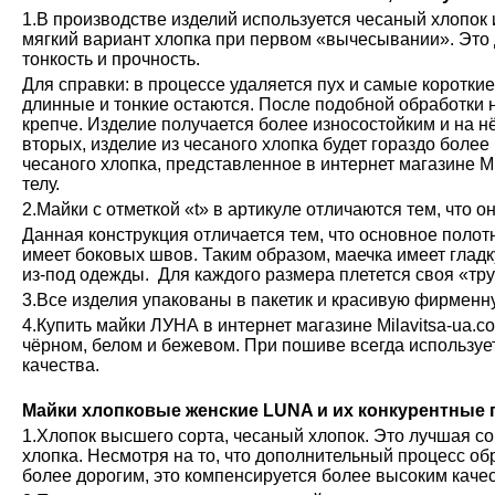
1.В производстве изделий используется чесаный хлопок 
мягкий вариант хлопка при первом «вычесывании». Это 
тонкость и прочность.
Для справки: в процессе удаляется пух и самые коротки
длинные и тонкие остаются. После подобной обработки н
крепче. Изделие получается более износостойким и на н
вторых, изделие из чесаного хлопка будет гораздо более
чесаного хлопка, представленное в интернет магазине М
телу.
2.Майки с отметкой «t» в артикуле отличаются тем, что о
Данная конструкция отличается тем, что основное полот
имеет боковых швов. Таким образом, маечка имеет глад
из-под одежды. Для каждого размера плетется своя «тру
3.Все изделия упакованы в пакетик и красивую фирменн
4.Купить майки ЛУНА в интернет магазине Milavitsa-ua.c
чёрном, белом и бежевом. При пошиве всегда используе
качества.
Майки хлопковые женские LUNA и их конкурентные
1.Хлопок высшего сорта, чесаный хлопок. Это лучшая с
хлопка. Несмотря на то, что дополнительный процесс обр
более дорогим, это компенсируется более высоким каче