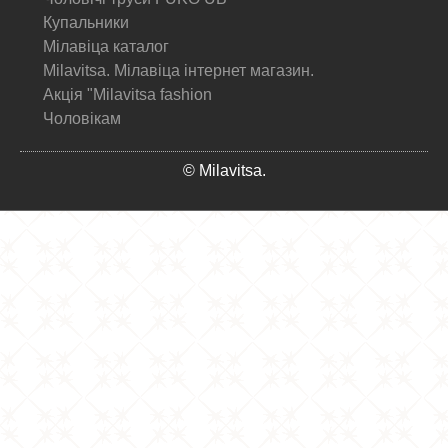
Купальники
Мілавіца каталог
Milavitsa. Мілавіца інтернет магазин.
Акція "Milavitsa fashion
Чоловікам
© Milavitsa.