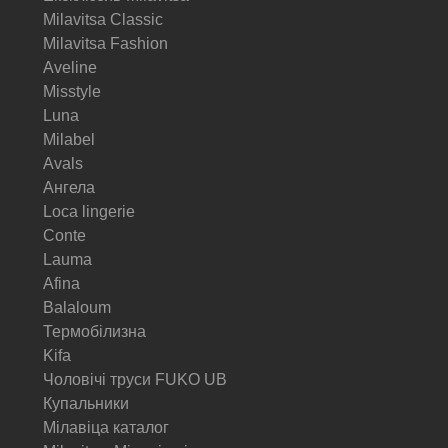
Milavitsa Classic
Milavitsa Fashion
Aveline
Misstyle
Luna
Milabel
Avals
Ангела
Loca lingerie
Conte
Lauma
Afina
Balaloum
Термобілизна
Kifa
Чоловічі труси FUKO UB
Купальники
Мілавіца каталог