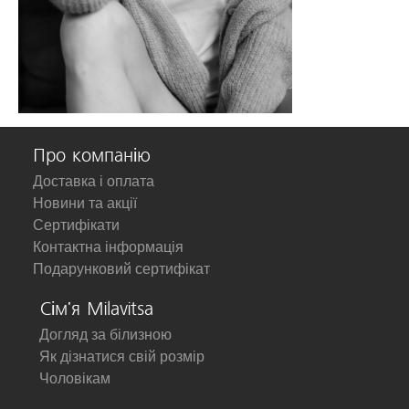
Про компанію
Доставка і оплата
Новини та акції
Сертифікати
Контактна інформація
Подарунковий сертифікат
Сім'я Milavitsa
Догляд за білизною
Як дізнатися свій розмір
Чоловікам