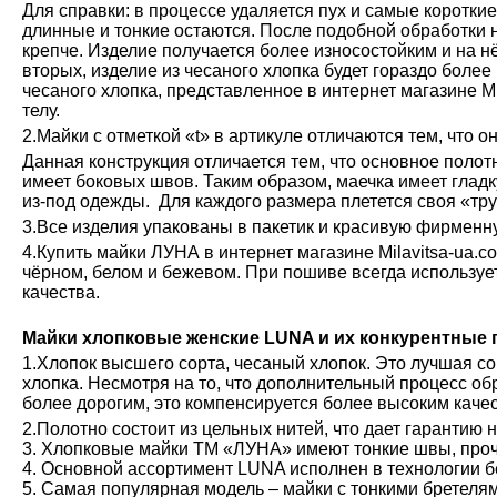
Для справки: в процессе удаляется пух и самые коротки
длинные и тонкие остаются. После подобной обработки н
крепче. Изделие получается более износостойким и на н
вторых, изделие из чесаного хлопка будет гораздо более
чесаного хлопка, представленное в интернет магазине М
телу.
2.Майки с отметкой «t» в артикуле отличаются тем, что о
Данная конструкция отличается тем, что основное полот
имеет боковых швов. Таким образом, маечка имеет глад
из-под одежды. Для каждого размера плетется своя «тру
3.Все изделия упакованы в пакетик и красивую фирменн
4.Купить майки ЛУНА в интернет магазине Milavitsa-ua.c
чёрном, белом и бежевом. При пошиве всегда используе
качества.
Майки хлопковые женские LUNA и их конкурентные
1.Хлопок высшего сорта, чесаный хлопок. Это лучшая с
хлопка. Несмотря на то, что дополнительный процесс обр
более дорогим, это компенсируется более высоким каче
2.Полотно состоит из цельных нитей, что дает гарантию 
3. Хлопковые майки ТМ «ЛУНА» имеют тонкие швы, проч
4. Основной ассортимент LUNA исполнен в технологии б
5. Самая популярная модель – майки с тонкими бретелям