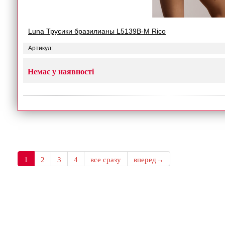
Luna Трусики бразилианы L5139B-M Rico
Артикул:
Немає у наявності
1
2
3
4
все сразу
вперед→