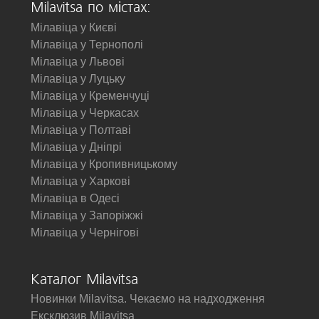
Milavitsa по містах:
Мілавіца у Києві
Мілавіца у Тернополі
Мілавіца у Львові
Мілавіца у Луцьку
Мілавіца у Кременчуці
Мілавіца у Черкасах
Мілавіца у Полтаві
Мілавіца у Дніпрі
Мілавіца у Кропивницькому
Мілавіца у Харкові
Мілавіца в Одесі
Мілавіца у Запоріжжі
Мілавіца у Чернігові
Каталог Milavitsa
Новинки Milavitsa. Чекаємо на надходження
Ексклюзив Milavitsa