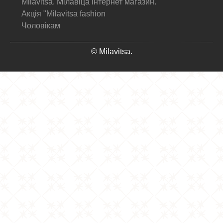
Milavitsa. Мілавіца інтернет магазин.
Акція "Milavitsa fashion
Чоловікам
© Milavitsa.