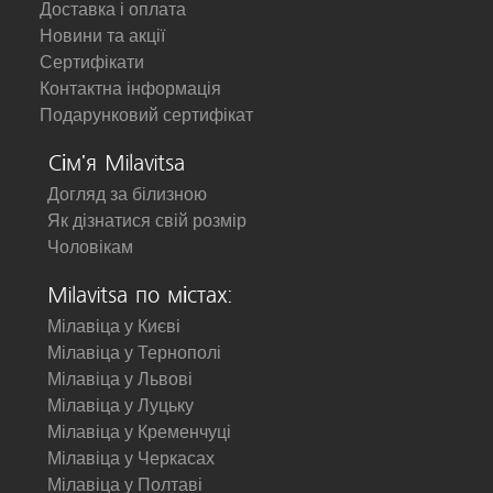
Доставка і оплата
Новини та акції
Сертифікати
Контактна інформація
Подарунковий сертифікат
Сім'я Milavitsa
Догляд за білизною
Як дізнатися свій розмір
Чоловікам
Milavitsa по містах:
Мілавіца у Києві
Мілавіца у Тернополі
Мілавіца у Львові
Мілавіца у Луцьку
Мілавіца у Кременчуці
Мілавіца у Черкасах
Мілавіца у Полтаві