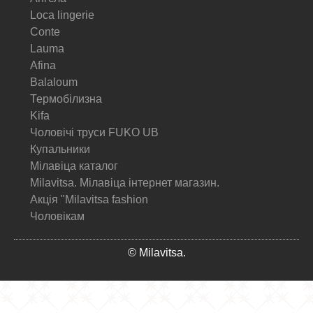
Loca lingerie
Conte
Lauma
Afina
Balaloum
Термобілизна
Kifa
Чоловічі труси FUKO UB
Купальники
Мілавіца каталог
Milavitsa. Мілавіца інтернет магазин.
Акція "Milavitsa fashion
Чоловікам
© Milavitsa.