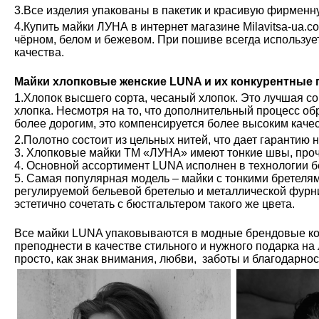
3.Все изделия упакованы в пакетик и красивую фирменн
4.Купить майки ЛУНА в интернет магазине Milavitsa-ua.c
чёрном, белом и бежевом. При пошиве всегда используе
качества.
Майки хлопковые женские LUNA и их конкурентные
1.Хлопок высшего сорта, чесаный хлопок. Это лучшая с
хлопка. Несмотря на то, что дополнительный процесс обр
более дорогим, это компенсируется более высоким каче
2.Полотно состоит из цельных нитей, что дает гарантию 
3. Хлопковые майки ТМ «ЛУНА» имеют тонкие швы, проч
4. Основной ассортимент LUNA исполнен в технологии б
5. Самая популярная модель – майки с тонкими бретелям
регулируемой бельевой бретелью и металлической фурн
эстетично сочетать с бюстгальтером такого же цвета.
Все майки LUNA упаковываются в модные брендовые ко
преподнести в качестве стильного и нужного подарка на
просто, как знак внимания, любви, заботы и благодарно