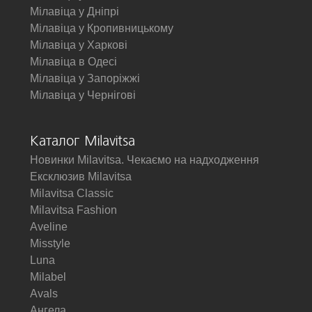
Мілавіца у Дніпрі
Мілавіца у Кропивницькому
Мілавіца у Харкові
Мілавіца в Одесі
Мілавіца у Запоріжжі
Мілавіца у Чернігові
Каталог Milavitsa
Новинки Milavitsa. Чекаємо на надходження
Ексклюзив Milavitsa
Milavitsa Classic
Milavitsa Fashion
Aveline
Misstyle
Luna
Milabel
Avals
Ангела