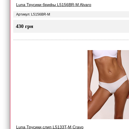
Luna Трусики брифы L5156BR-M Alvaro
Артикул: L5156BR-M
430 грн
Luna Трусики слип L5133T-M Cravo