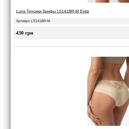
Luna Трусики брифы L5141BR-M Evita
Артикул: L5141BR-M
430 грн