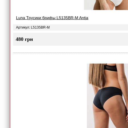
Luna Трусики брифы L5135BR-M Antia
Артикул: L5135BR-M
480 грн