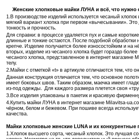
Женские хлопковые майки ЛУНА и всё, что нужно о
1.В производстве изделий используется чесаный хлопок 
мягкий вариант хлопка при первом «вычесывании». Это 
тонкость и прочность.
Для справки: в процессе удаляется пух и самые коротки
длинные и тонкие остаются. После подобной обработки н
крепче. Изделие получается более износостойким и на н
вторых, изделие из чесаного хлопка будет гораздо более
чесаного хлопка, представленное в интернет магазине М
телу.
2.Майки с отметкой «t» в артикуле отличаются тем, что о
Данная конструкция отличается тем, что основное полот
имеет боковых швов. Таким образом, маечка имеет глад
из-под одежды. Для каждого размера плетется своя «тру
3.Все изделия упакованы в пакетик и красивую фирменн
4.Купить майки ЛУНА в интернет магазине Milavitsa-ua.c
чёрном, белом и бежевом. При пошиве всегда используе
качества.
Майки хлопковые женские LUNA и их конкурентные
1.Хлопок высшего сорта, чесаный хлопок. Это лучшая с