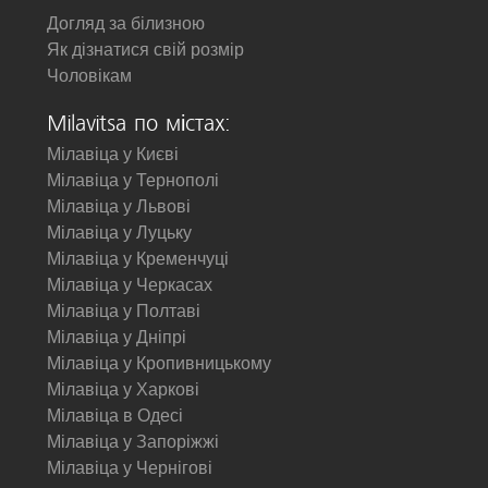
Догляд за білизною
Як дізнатися свій розмір
Чоловікам
Milavitsa по містах:
Мілавіца у Києві
Мілавіца у Тернополі
Мілавіца у Львові
Мілавіца у Луцьку
Мілавіца у Кременчуці
Мілавіца у Черкасах
Мілавіца у Полтаві
Мілавіца у Дніпрі
Мілавіца у Кропивницькому
Мілавіца у Харкові
Мілавіца в Одесі
Мілавіца у Запоріжжі
Мілавіца у Чернігові