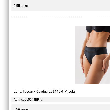
480 грн
Luna Трусики брифы L5144BR-M Lola
Артикул: L5144BR-M
430 грн