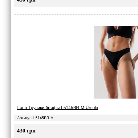
Luna Трусики брифы L5145BR-M Ursula
Артикул: L5145BR-M
430 грн