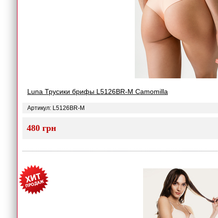
Luna Трусики брифы L5126BR-M Camomilla
Артикул: L5126BR-M
480 грн