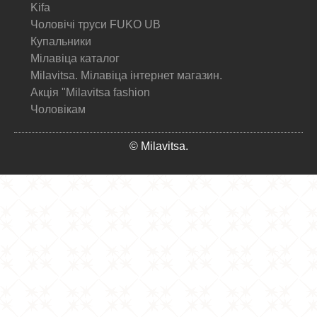
Kifa
Чоловічі труси FUKO UB
Купальники
Мілавіца каталог
Milavitsa. Мілавіца інтернет магазин.
Акція "Milavitsa fashion
Чоловікам
© Milavitsa.