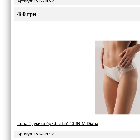
Артикул: L5127BR-M
480 грн
Luna Трусики брифы L5143BR-M Diana
Артикул: L5143BR-M