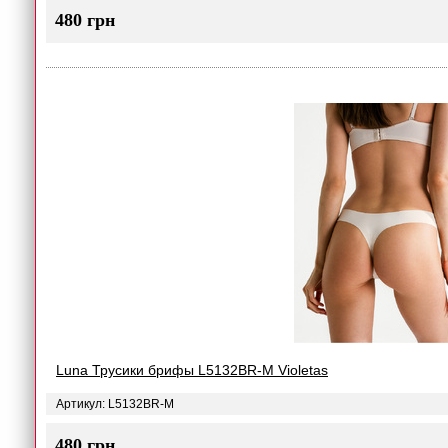
480 грн
Luna Трусики брифы L5132BR-M Violetas
Артикул: L5132BR-M
480 грн