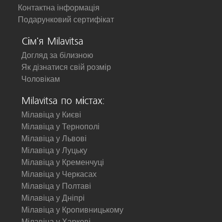
Контактна інформація
Подарунковий сертифікат
Сім'я Milavitsa
Догляд за білизною
Як дізнатися свій розмір
Чоловікам
Milavitsa по містах:
Мілавіца у Києві
Мілавіца у Тернополі
Мілавіца у Львові
Мілавіца у Луцьку
Мілавіца у Кременчуці
Мілавіца у Черкасах
Мілавіца у Полтаві
Мілавіца у Дніпрі
Мілавіца у Кропивницькому
Мілавіца у Харкові