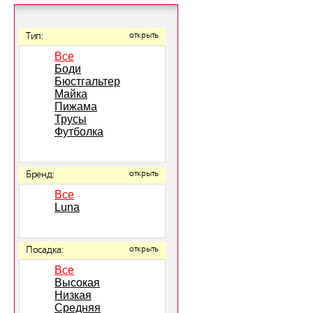
Тип:
открыть
Все
Боди
Бюстгальтер
Майка
Пижама
Трусы
Футболка
Бренд:
открыть
Все
Luna
Посадка:
открыть
Все
Высокая
Низкая
Средняя