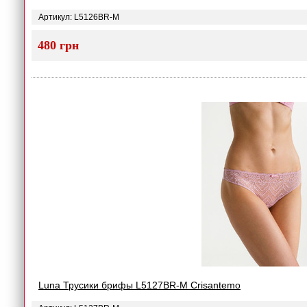
Артикул: L5126BR-M
480 грн
Luna Трусики брифы L5127BR-M Crisantemo