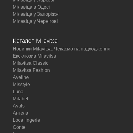
Мілавіца в Одесі
Мілавіца у Запоріжжі
Мілавіца у Чернігові
Каталог Milavitsa
Новинки Milavitsa. Чекаємо на надходження
Ексклюзив Milavitsa
Milavitsa Classic
Milavitsa Fashion
Aveline
Misstyle
Luna
Milabel
Avals
Ангела
Loca lingerie
Conte