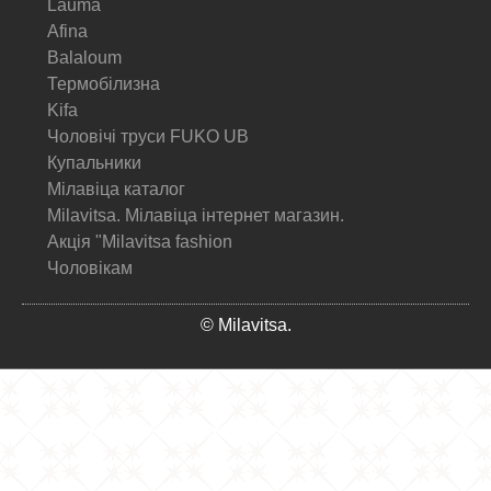
Lauma
Afina
Balaloum
Термобілизна
Kifa
Чоловічі труси FUKO UB
Купальники
Мілавіца каталог
Milavitsa. Мілавіца інтернет магазин.
Акція "Milavitsa fashion
Чоловікам
© Milavitsa.