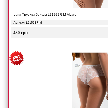
Luna Трусики брифы L5156BR-M Alvaro
Артикул: L5156BR-M
430 грн