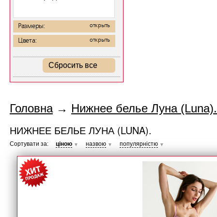
Размеры:
открыть
Цвета:
открыть
Сбросить все
Головна
→
Нижнее белье Луна (Luna).
НИЖНЕЕ БЕЛЬЕ ЛУНА (LUNA).
Сортувати за:
ціною
назвою
популярністю
▼
▼
▼