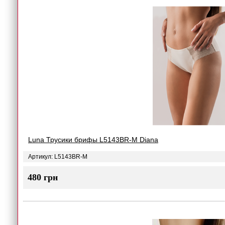
Luna Трусики брифы L5143BR-M Diana
Артикул: L5143BR-M
480 грн