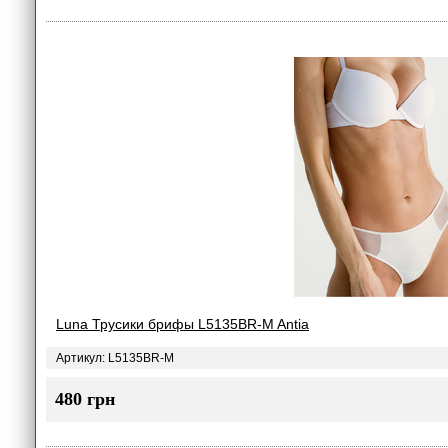
Luna Трусики брифы L5135BR-M Antia
Артикул: L5135BR-M
480 грн