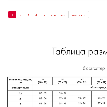
1
2
3
4
5
все сразу
вперед→