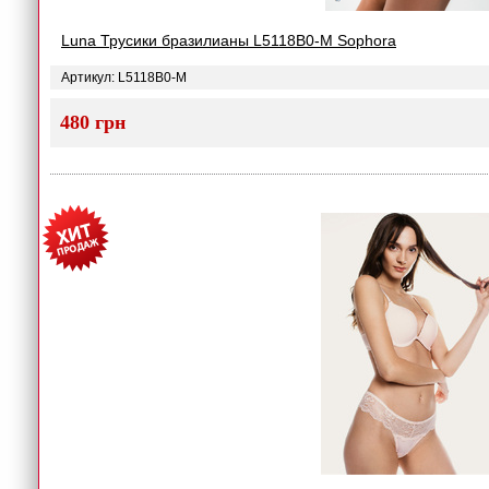
Luna Трусики бразилианы L5118B0-M Sophora
Артикул: L5118B0-M
480 грн