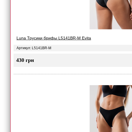
Luna Трусики брифы L5141BR-M Evita
Артикул: L5141BR-M
430 грн