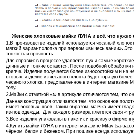
Женские хлопковые майки ЛУНА и всё, что нужно о
1.В производстве изделий используется чесаный хлопок 
мягкий вариант хлопка при первом «вычесывании». Это 
тонкость и прочность.
Для справки: в процессе удаляется пух и самые коротки
длинные и тонкие остаются. После подобной обработки н
крепче. Изделие получается более износостойким и на н
вторых, изделие из чесаного хлопка будет гораздо более
чесаного хлопка, представленное в интернет магазине М
телу.
2.Майки с отметкой «t» в артикуле отличаются тем, что о
Данная конструкция отличается тем, что основное полот
имеет боковых швов. Таким образом, маечка имеет глад
из-под одежды. Для каждого размера плетется своя «тру
3.Все изделия упакованы в пакетик и красивую фирменн
4.Купить майки ЛУНА в интернет магазине Milavitsa-ua.c
чёрном, белом и бежевом. При пошиве всегда используе