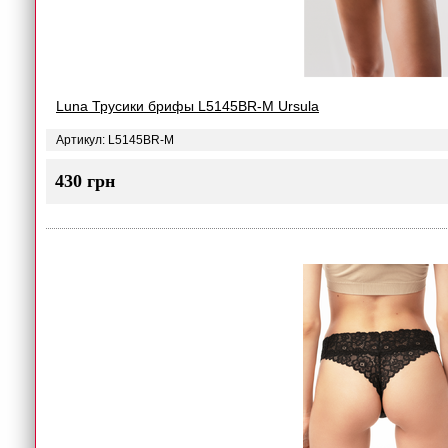
Luna Трусики брифы L5145BR-M Ursula
Артикул: L5145BR-M
430 грн