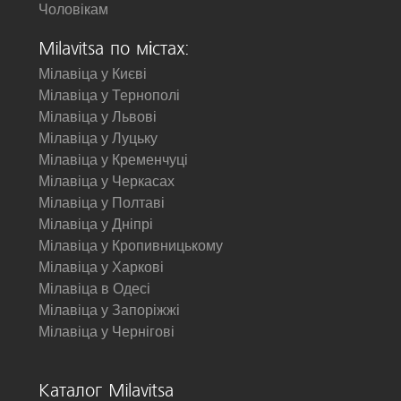
Чоловікам
Milavitsa по містах:
Мілавіца у Києві
Мілавіца у Тернополі
Мілавіца у Львові
Мілавіца у Луцьку
Мілавіца у Кременчуці
Мілавіца у Черкасах
Мілавіца у Полтаві
Мілавіца у Дніпрі
Мілавіца у Кропивницькому
Мілавіца у Харкові
Мілавіца в Одесі
Мілавіца у Запоріжжі
Мілавіца у Чернігові
Каталог Milavitsa