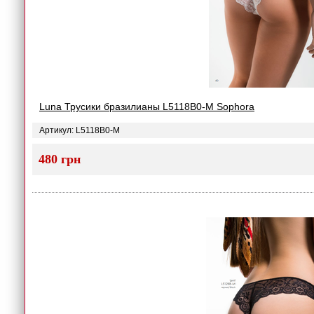
Luna Трусики бразилианы L5118B0-M Sophora
Артикул: L5118B0-M
480 грн