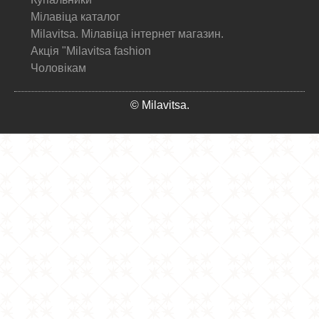
Мілавіца каталог
Milavitsa. Мілавіца інтернет магазин.
Акція "Milavitsa fashion
Чоловікам
© Milavitsa.