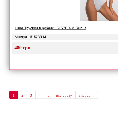
Luna Трусики в рубчик L5157BR-M Rubus
Артикул: L5157BR-M
480 грн
1
2
3
4
5
все сразу
вперед→