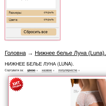
Размеры:
открыть
Цвета:
открыть
Сбросить все
Головна
→
Нижнее белье Луна (Luna).
НИЖНЕЕ БЕЛЬЕ ЛУНА (LUNA).
Сортувати за:
ціною
назвою
популярністю
▼
▼
▼