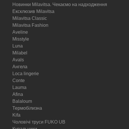
Новинки Milavitsa. Чекаємо на надходження
Ексклюзив Milavitsa
Milavitsa Classic
Milavitsa Fashion
Aveline
Misstyle
Luna
Milabel
Avals
Ангела
Loca lingerie
Conte
Lauma
Afina
Balaloum
Термобілизна
Kifa
Чоловічі труси FUKO UB
Купальники