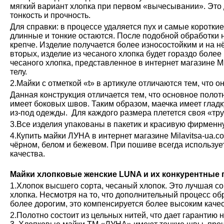
мягкий вариант хлопка при первом «вычесывании». Это 
тонкость и прочность.
Для справки: в процессе удаляется пух и самые коротки
длинные и тонкие остаются. После подобной обработки н
крепче. Изделие получается более износостойким и на н
вторых, изделие из чесаного хлопка будет гораздо более
чесаного хлопка, представленное в интернет магазине М
телу.
2.Майки с отметкой «t» в артикуле отличаются тем, что о
Данная конструкция отличается тем, что основное полот
имеет боковых швов. Таким образом, маечка имеет глад
из-под одежды. Для каждого размера плетется своя «тру
3.Все изделия упакованы в пакетик и красивую фирменн
4.Купить майки ЛУНА в интернет магазине Milavitsa-ua.c
чёрном, белом и бежевом. При пошиве всегда используе
качества.
Майки хлопковые женские LUNA и их конкурентные
1.Хлопок высшего сорта, чесаный хлопок. Это лучшая с
хлопка. Несмотря на то, что дополнительный процесс обр
более дорогим, это компенсируется более высоким каче
2.Полотно состоит из цельных нитей, что дает гарантию 