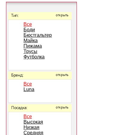
Тип:
открыть
Все
Боди
Бюстгальтер
Майка
Пижама
Трусы
Футболка
Бренд:
открыть
Все
Luna
Посадка:
открыть
Все
Высокая
Низкая
Средняя