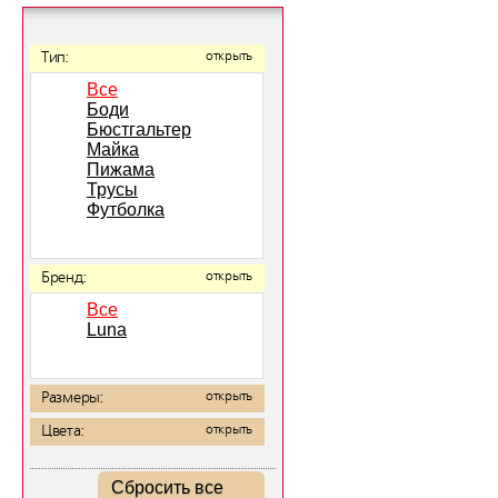
Тип:
открыть
Все
Боди
Бюстгальтер
Майка
Пижама
Трусы
Футболка
Бренд:
открыть
Все
Luna
Размеры:
открыть
Цвета:
открыть
Сбросить все