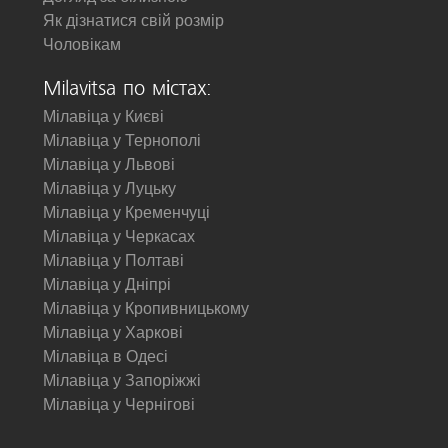
Як дізнатися свій розмір
Чоловікам
Milavitsa по містах:
Мілавіца у Києві
Мілавіца у Тернополі
Мілавіца у Львові
Мілавіца у Луцьку
Мілавіца у Кременчуці
Мілавіца у Черкасах
Мілавіца у Полтаві
Мілавіца у Дніпрі
Мілавіца у Кропивницькому
Мілавіца у Харкові
Мілавіца в Одесі
Мілавіца у Запоріжжі
Мілавіца у Чернігові