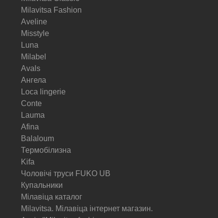
Milavitsa Fashion
Aveline
Misstyle
Luna
Milabel
Avals
Ангела
Loca lingerie
Conte
Lauma
Afina
Balaloum
Термобілизна
Kifa
Чоловічі труси FUKO UB
Купальники
Мілавіца каталог
Milavitsa. Мілавіца інтернет магазин.