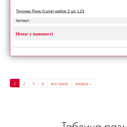
Трусики Луна (Luna) набор 2 шт. L23
Артикул:
Немає у наявності
1
2
3
4
все сразу
вперед→