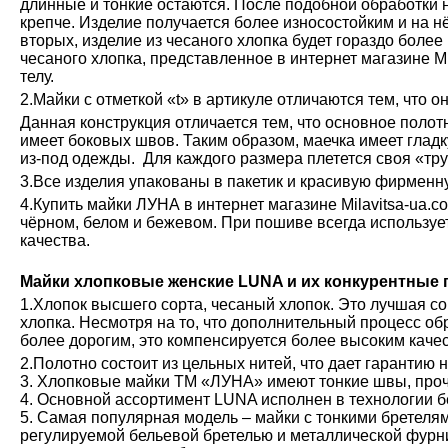
длинные и тонкие остаются. После подобной обработки н
крепче. Изделие получается более износостойким и на н
вторых, изделие из чесаного хлопка будет гораздо более
чесаного хлопка, представленное в интернет магазине М
телу.
2.Майки с отметкой «t» в артикуле отличаются тем, что о
Данная конструкция отличается тем, что основное полот
имеет боковых швов. Таким образом, маечка имеет глад
из-под одежды. Для каждого размера плетется своя «тру
3.Все изделия упакованы в пакетик и красивую фирменн
4.Купить майки ЛУНА в интернет магазине Milavitsa-ua.c
чёрном, белом и бежевом. При пошиве всегда используе
качества.
Майки хлопковые женские LUNA и их конкурентные
1.Хлопок высшего сорта, чесаный хлопок. Это лучшая с
хлопка. Несмотря на то, что дополнительный процесс обр
более дорогим, это компенсируется более высоким каче
2.Полотно состоит из цельных нитей, что дает гарантию 
3. Хлопковые майки ТМ «ЛУНА» имеют тонкие швы, проч
4. Основной ассортимент LUNA исполнен в технологии б
5. Самая популярная модель – майки с тонкими бретелям
регулируемой бельевой бретелью и металлической фурн