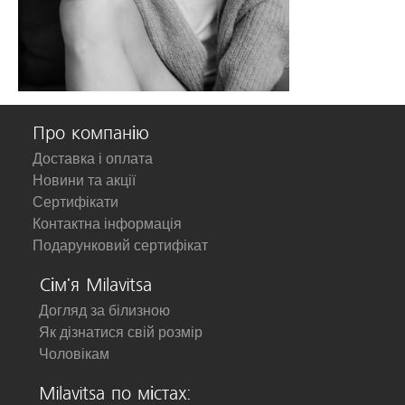
Про компанію
Доставка і оплата
Новини та акції
Сертифікати
Контактна інформація
Подарунковий сертифікат
Сім'я Milavitsa
Догляд за білизною
Як дізнатися свій розмір
Чоловікам
Milavitsa по містах: