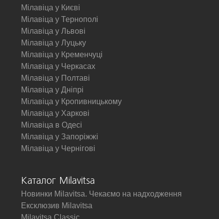
Мілавіца у Києві
Мілавіца у Тернополі
Мілавіца у Львові
Мілавіца у Луцьку
Мілавіца у Кременчуці
Мілавіца у Черкасах
Мілавіца у Полтаві
Мілавіца у Дніпрі
Мілавіца у Кропивницькому
Мілавіца у Харкові
Мілавіца в Одесі
Мілавіца у Запоріжжі
Мілавіца у Чернігові
Каталог Milavitsa
Новинки Milavitsa. Чекаємо на надходження
Ексклюзив Milavitsa
Milavitsa Classic