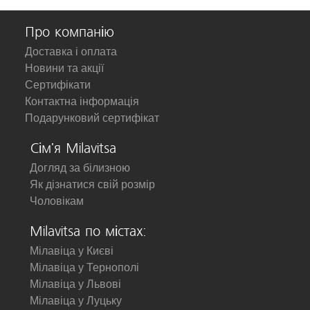
Про компанію
Доставка і оплата
Новини та акції
Сертифікати
Контактна інформація
Подарунковий сертифікат
Сім'я Milavitsa
Догляд за білизною
Як дізнатися свій розмір
Чоловікам
Milavitsa по містах:
Мілавіца у Києві
Мілавіца у Тернополі
Мілавіца у Львові
Мілавіца у Луцьку