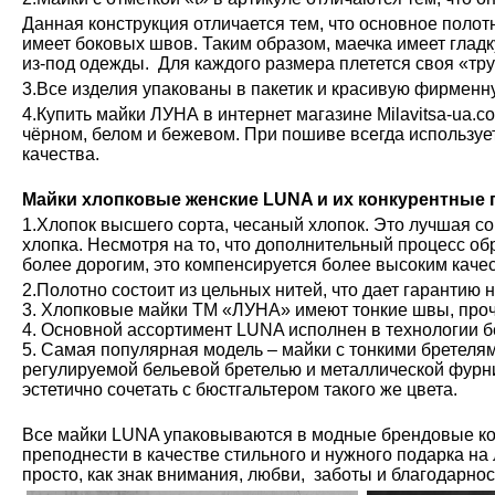
Данная конструкция отличается тем, что основное полот
имеет боковых швов. Таким образом, маечка имеет глад
из-под одежды. Для каждого размера плетется своя «тру
3.Все изделия упакованы в пакетик и красивую фирменн
4.Купить майки ЛУНА в интернет магазине Milavitsa-ua.c
чёрном, белом и бежевом. При пошиве всегда используе
качества.
Майки хлопковые женские LUNA и их конкурентные
1.Хлопок высшего сорта, чесаный хлопок. Это лучшая с
хлопка. Несмотря на то, что дополнительный процесс обр
более дорогим, это компенсируется более высоким каче
2.Полотно состоит из цельных нитей, что дает гарантию 
3. Хлопковые майки ТМ «ЛУНА» имеют тонкие швы, проч
4. Основной ассортимент LUNA исполнен в технологии б
5. Самая популярная модель – майки с тонкими бретелям
регулируемой бельевой бретелью и металлической фурн
эстетично сочетать с бюстгальтером такого же цвета.
Все майки LUNA упаковываются в модные брендовые ко
преподнести в качестве стильного и нужного подарка на
просто, как знак внимания, любви, заботы и благодарно