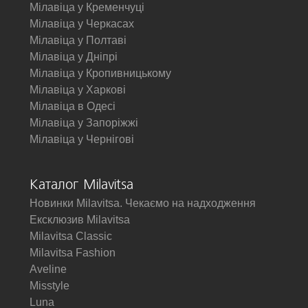
Мілавіца у Кременчуці
Мілавіца у Черкасах
Мілавіца у Полтаві
Мілавіца у Дніпрі
Мілавіца у Кропивницькому
Мілавіца у Харкові
Мілавіца в Одесі
Мілавіца у Запоріжжі
Мілавіца у Чернігові
Каталог Milavitsa
Новинки Milavitsa. Чекаємо на надходження
Ексклюзив Milavitsa
Milavitsa Classic
Milavitsa Fashion
Aveline
Misstyle
Luna