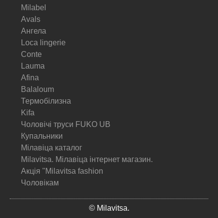
Milabel
Avals
Ангела
Loca lingerie
Conte
Lauma
Afina
Balaloum
Термобілизна
Kifa
Чоловічі труси FUKO UB
Купальники
Мілавіца каталог
Milavitsa. Мілавіца інтернет магазин.
Акція "Milavitsa fashion
Чоловікам
© Milavitsa.