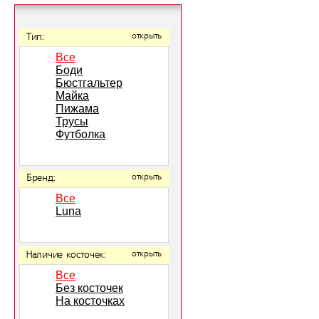
Тип:
открыть
Все
Боди
Бюстгальтер
Майка
Пижама
Трусы
Футболка
Бренд:
открыть
Все
Luna
Наличие косточек:
открыть
Все
Без косточек
На косточках