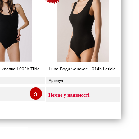
 хлопка L002b Tilda
Luna Боди женское L014b Leticia
b
Артикул:
Немає у наявності