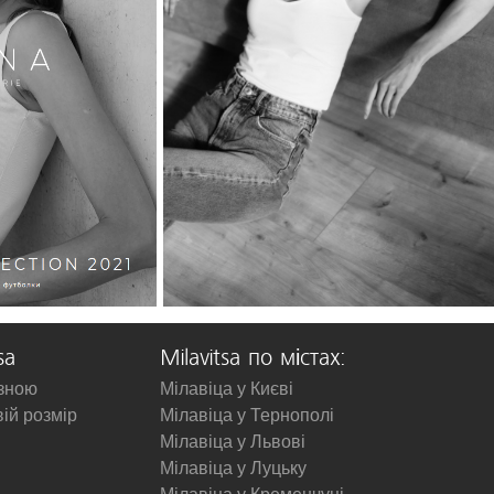
sa
Milavitsa по містах:
изною
Мілавіца у Києві
вій розмір
Мілавіца у Тернополі
Мілавіца у Львові
Мілавіца у Луцьку