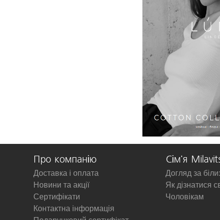
Про компанію
Сім'я Milavit
Доставка і оплата
Догляд за біл
Новини та акції
Як дізнатися с
Сертифікати
Чоловікам
Контактна інформація