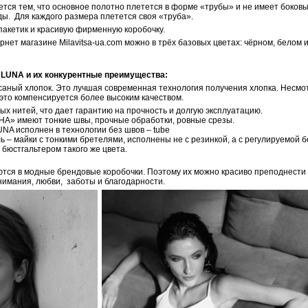
тся тем, что основное полотно плетется в форме «трубы» и не имеет боковы
ы. Для каждого размера плетется своя «труба».
пакетик и красивую фирменную коробочку.
рнет магазине Milavitsa-ua.com можно в трёх базовых цветах: чёрном, белом
 LUNA и их конкурентные преимущества:
есаный хлопок. Это лучшая современная технология получения хлопка. Несмо
 это компенсируется более высоким качеством.
ых нитей, что дает гарантию на прочность и долгую эксплуатацию.
НА» имеют тонкие швы, прочные обработки, ровные срезы.
NA исполнен в технологии без швов – tube
ь – майки с тонкими бретелями, исполнены не с резинкой, а с регулируемой 
 бюстгальтером такого же цвета.
тся в модные брендовые коробочки. Поэтому их можно красиво преподнести в
внимания, любви, заботы и благодарности.