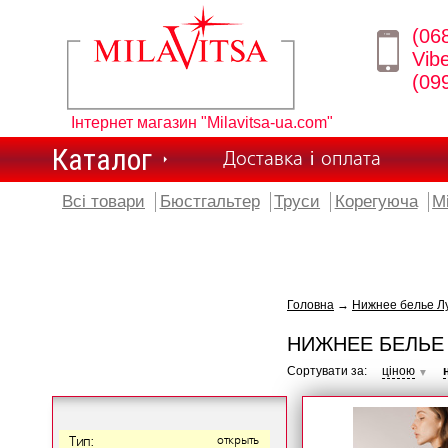
(06
Vib
(09
Інтернет магазин "Milavitsa-ua.com"
Каталог
Доставка і оплата
Всі товари
Бюстгальтер
Труси
Корегуюча
М
Головна
→
Нижнее белье Лу
НИЖНЕЕ БЕЛЬЕ 
Сортувати за:
ціною
▼
Тип:
открыть