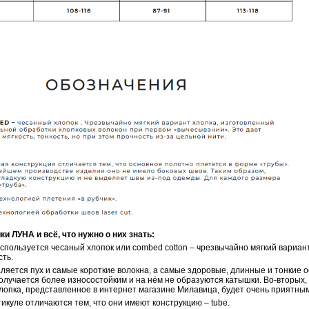
ЛУНА и всё, что нужно о них знать:
используется чесаный хлопок или combed cotton – чрезвычайно мягкий вариа
сть.
аляется пух и самые короткие волокна, а самые здоровые, длинные и тонкие 
олучается более износостойким и на нём не образуются катышки. Во-вторых, 
лопка, представленное в интернет магазине Милавица, будет очень приятным 
тикуле отличаются тем, что они имеют конструкцию – tube.