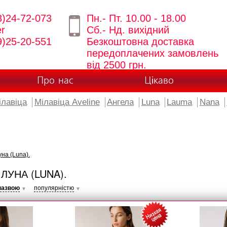
8)24-72-073
Пн.- Пт. 10.00 - 18.00
er
Сб.- Нд. вихідний
9)25-20-551
Безкоштовна доставка
передоплачених замовлень
від 2500 грн.
Про нас
Цікаво
ілавіца
Мілавіца Aveline
Ангела
Luna
Lauma
Nana
на (Luna).
ЛУНА (LUNA).
назвою
популярністю
▼
▼