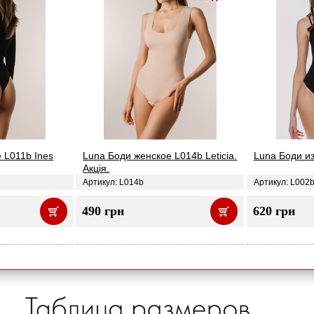
 L011b Ines
Luna Боди женское L014b Leticia.
Luna Боди из
Акція.
Артикул: L014b
Артикул: L002
490 грн
620 грн