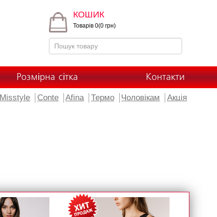
КОШИК
Товарів 0(0 грн)
Розмірна сітка
Контакти
Misstyle
Conte
Afina
Термо
Чоловікам
Акція