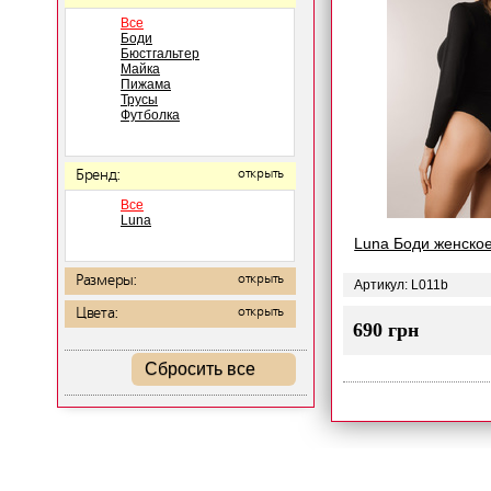
Все
Боди
Бюстгальтер
Майка
Пижама
Трусы
Футболка
Бренд:
открыть
Все
Luna
Luna Боди женское
Размеры:
открыть
Артикул: L011b
Цвета:
открыть
690 грн
Сбросить все