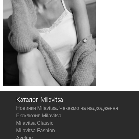
Каталог Milavitsa
Новинки Milavitsa. Чекаємо на надходження
Ексклюзив Milavitsa
Milavitsa Classic
Milavitsa Fashion
Aveline