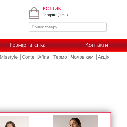
КОШИК
Товарів 0(0 грн)
Розмірна сітка
Контакти
Misstyle
Conte
Afina
Термо
Чоловікам
Акція