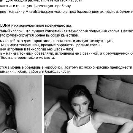
ы. Для каждого размера плетется своя «труба».
пакетик и красивую фирменную коробочку.
рнет магазине Milavitsa-ua.com можно в трёх базовых цветах: чёрном, белом
 LUNA и их конкурентные преимущества:
есаный хлопок. Это лучшая современная технология получения хлопка. Несмо
 это компенсируется более высоким качеством.
ых нитей, что дает гарантию на прочность и долгую эксплуатацию.
НА» имеют тонкие швы, прочные обработки, ровные срезы.
NA исполнен в технологии без швов – tube
ь – майки с тонкими бретелями, исполнены не с резинкой, а с регулируемой 
 бюстгальтером такого же цвета.
тся в модные брендовые коробочки. Поэтому их можно красиво преподнести в
внимания, любви, заботы и благодарности.