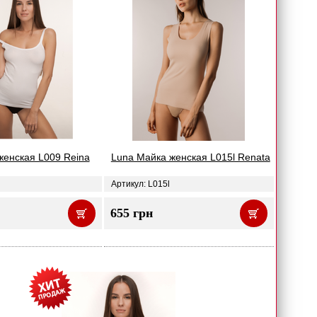
женская L009 Reina
Luna Майка женская L015l Renata
Артикул: L015l
655 грн