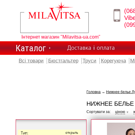
(06
Vib
(09
Інтернет магазин "Milavitsa-ua.com"
Каталог
Доставка і оплата
Всі товари
Бюстгальтер
Труси
Корегуюча
М
Головна
→
Нижнее белье Лу
НИЖНЕЕ БЕЛЬЕ 
Сортувати за:
ціною
▼
Тип:
открыть