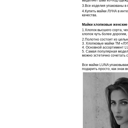
выделяет швы из-под одежд
3.Все изделия упакованы в 
4.Купить майки ЛУНА в инте
качества.
Майки хлопковые женские
1.Хлопок высшего сорта, ч
хлопок чуть более дорогим,
2.Полотно состоит из цельн
3. Хлопковые майки ТМ «ЛУ
4. Основной ассортимент LU
5. Самая популярная модел
можно эстетично сочетать с
Все майки LUNA упаковываю
подарить просто, как знак 