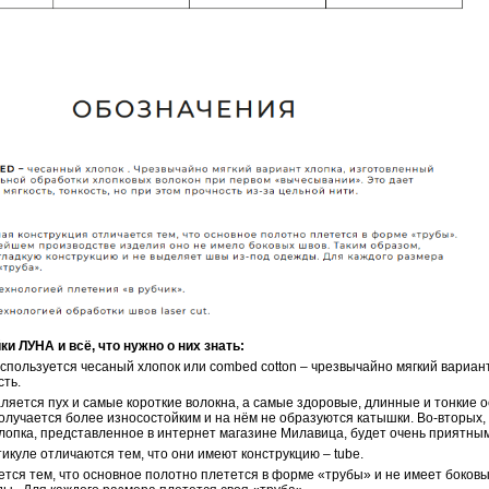
ЛУНА и всё, что нужно о них знать:
используется чесаный хлопок или combed cotton – чрезвычайно мягкий вариа
сть.
аляется пух и самые короткие волокна, а самые здоровые, длинные и тонкие 
олучается более износостойким и на нём не образуются катышки. Во-вторых, 
лопка, представленное в интернет магазине Милавица, будет очень приятным 
тикуле отличаются тем, что они имеют конструкцию – tube.
тся тем, что основное полотно плетется в форме «трубы» и не имеет боковы