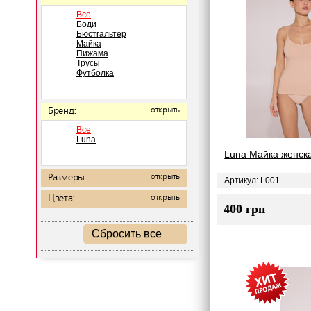
Все
Боди
Бюстгальтер
Майка
Пижама
Трусы
Футболка
Бренд:
открыть
Все
Luna
Luna Майка женск
Размеры:
открыть
Артикул: L001
Цвета:
открыть
400 грн
Сбросить все