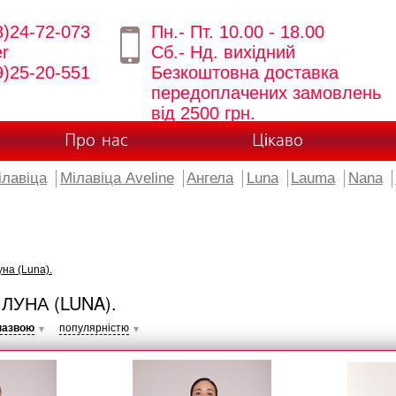
8)24-72-073
Пн.- Пт. 10.00 - 18.00
er
Сб.- Нд. вихідний
9)25-20-551
Безкоштовна доставка
передоплачених замовлень
від 2500 грн.
Про нас
Цікаво
ілавіца
Мілавіца Aveline
Ангела
Luna
Lauma
Nana
на (Luna).
ЛУНА (LUNA).
назвою
популярністю
▼
▼