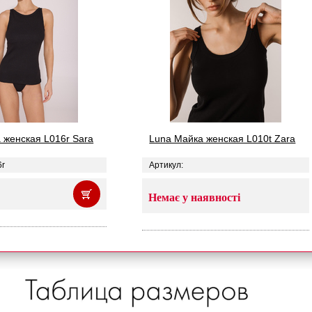
 женская L016r Sara
Luna Майка женская L010t Zara
6r
Артикул:
Немає у наявності