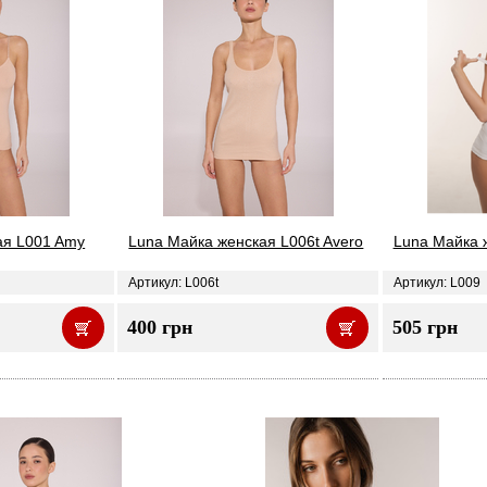
ая L001 Amy
Luna Майка женская L006t Avero
Luna Майка 
Артикул: L006t
Артикул: L009
400 грн
505 грн