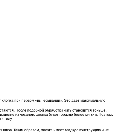
нт хлопка при первом «вычесывании». Это дает максимальную
остаются. После подобной обработки нить становится тоньше,
изделие из чесаного хлопка будет гораздо более мягким. Поэтому
к телу.
х швов. Таким образом, маечка имеет гладкую конструкцию и не