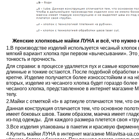
Женские хлопковые майки ЛУНА и всё, что нужно о
1.В производстве изделий используется чесаный хлопок 
мягкий вариант хлопка при первом «вычесывании». Это 
тонкость и прочность.
Для справки: в процессе удаляется пух и самые коротки
длинные и тонкие остаются. После подобной обработки н
крепче. Изделие получается более износостойким и на н
вторых, изделие из чесаного хлопка будет гораздо более
чесаного хлопка, представленное в интернет магазине М
телу.
2.Майки с отметкой «t» в артикуле отличаются тем, что о
Данная конструкция отличается тем, что основное полот
имеет боковых швов. Таким образом, маечка имеет глад
из-под одежды. Для каждого размера плетется своя «тру
3.Все изделия упакованы в пакетик и красивую фирменн
4.Купить майки ЛУНА в интернет магазине Milavitsa-ua.c