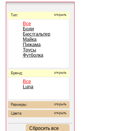
Тип:
открыть
Все
Боди
Бюстгальтер
Майка
Пижама
Трусы
Футболка
Бренд:
открыть
Все
Luna
Размеры:
открыть
Цвета:
открыть
Сбросить все