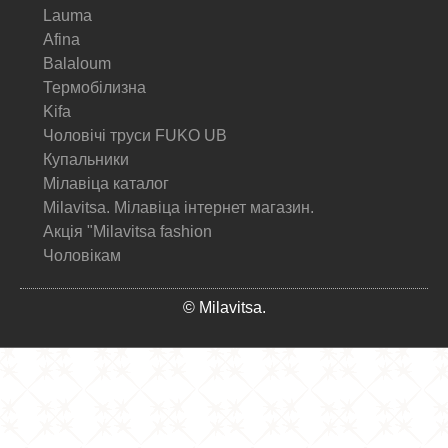
Lauma
Afina
Balaloum
Термобілизна
Kifa
Чоловічі труси FUKO UB
Купальники
Мілавіца каталог
Milavitsa. Мілавіца інтернет магазин.
Акція "Milavitsa fashion
Чоловікам
© Milavitsa.