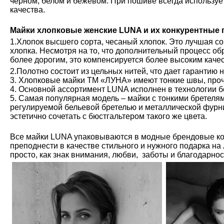
чёрном, белом и бежевом. При пошиве всегда используе
качества.
Майки хлопковые женские LUNA и их конкурентные
1.Хлопок высшего сорта, чесаный хлопок. Это лучшая с
хлопка. Несмотря на то, что дополнительный процесс обр
более дорогим, это компенсируется более высоким каче
2.Полотно состоит из цельных нитей, что дает гарантию 
3. Хлопковые майки ТМ «ЛУНА» имеют тонкие швы, проч
4. Основной ассортимент LUNA исполнен в технологии б
5. Самая популярная модель – майки с тонкими бретелям
регулируемой бельевой бретелью и металлической фурн
эстетично сочетать с бюстгальтером такого же цвета.
Все майки LUNA упаковываются в модные брендовые ко
преподнести в качестве стильного и нужного подарка на
просто, как знак внимания, любви, заботы и благодарно