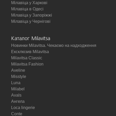
Мілавіца у Харкові
Мілавіца в Одесі
Мілавіца у Запоріжжі
Мілавіца у Чернігові
Каталог Milavitsa
Новинки Milavitsa. Чекаємо на надходження
Ексклюзив Milavitsa
Milavitsa Classic
Milavitsa Fashion
Aveline
Misstyle
Luna
Milabel
Avals
Ангела
Loca lingerie
Conte