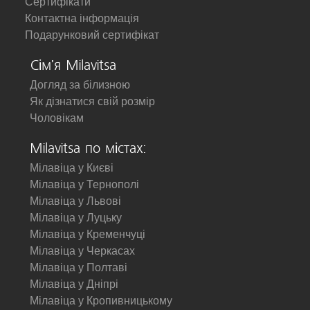
Сертифікати
Контактна інформація
Подарунковий сертифікат
Сім'я Milavitsa
Догляд за білизною
Як дізнатися свій розмір
Чоловікам
Milavitsa по містах:
Мілавіца у Києві
Мілавіца у Тернополі
Мілавіца у Львові
Мілавіца у Луцьку
Мілавіца у Кременчуці
Мілавіца у Черкасах
Мілавіца у Полтаві
Мілавіца у Дніпрі
Мілавіца у Кропивницькому