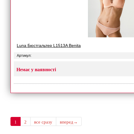
Luna Бюстгальтер L1513A Benita
Артикул:
Немає у наявності
1
2
все сразу
вперед→