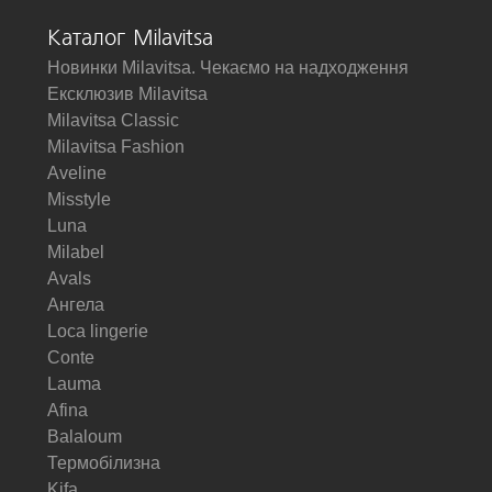
Каталог Milavitsa
Новинки Milavitsa. Чекаємо на надходження
Ексклюзив Milavitsa
Milavitsa Classic
Milavitsa Fashion
Aveline
Misstyle
Luna
Milabel
Avals
Ангела
Loca lingerie
Conte
Lauma
Afina
Balaloum
Термобілизна
Kifa