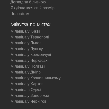
Догляд за білизною
Як дізнатися свій розмір
Чоловікам
Milavitsa по містах:
Мілавіца у Києві
Мілавіца у Тернополі
Мілавіца у Львові
Мілавіца у Луцьку
Мілавіца у Кременчуці
Мілавіца у Черкасах
Мілавіца у Полтаві
Мілавіца у Дніпрі
Мілавіца у Кропивницькому
Мілавіца у Харкові
Мілавіца в Одесі
Мілавіца у Запоріжжі
Мілавіца у Чернігові