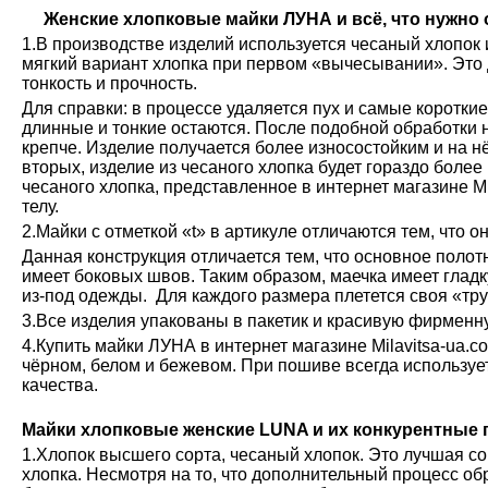
Женские хлопковые майки ЛУНА и всё, что нужно о
1.В производстве изделий используется чесаный хлопок 
мягкий вариант хлопка при первом «вычесывании». Это 
тонкость и прочность.
Для справки: в процессе удаляется пух и самые коротки
длинные и тонкие остаются. После подобной обработки н
крепче. Изделие получается более износостойким и на н
вторых, изделие из чесаного хлопка будет гораздо более
чесаного хлопка, представленное в интернет магазине М
телу.
2.Майки с отметкой «t» в артикуле отличаются тем, что о
Данная конструкция отличается тем, что основное полот
имеет боковых швов. Таким образом, маечка имеет глад
из-под одежды. Для каждого размера плетется своя «тру
3.Все изделия упакованы в пакетик и красивую фирменн
4.Купить майки ЛУНА в интернет магазине Milavitsa-ua.c
чёрном, белом и бежевом. При пошиве всегда используе
качества.
Майки хлопковые женские LUNA и их конкурентные
1.Хлопок высшего сорта, чесаный хлопок. Это лучшая с
хлопка. Несмотря на то, что дополнительный процесс обр