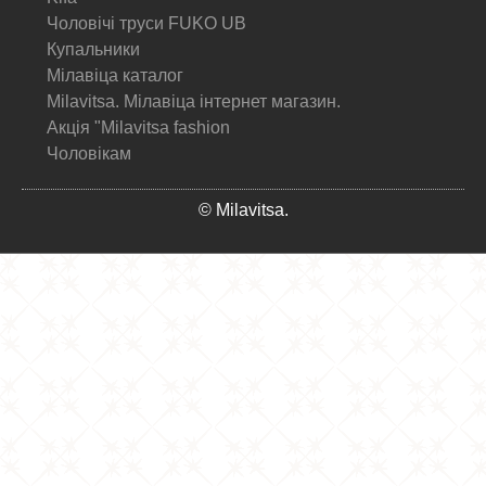
Чоловічі труси FUKO UB
Купальники
Мілавіца каталог
Milavitsa. Мілавіца інтернет магазин.
Акція "Milavitsa fashion
Чоловікам
© Milavitsa.