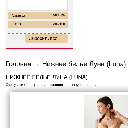
Размеры:
открыть
Цвета:
открыть
Сбросить все
Головна
→
Нижнее белье Луна (Luna).
НИЖНЕЕ БЕЛЬЕ ЛУНА (LUNA).
Сортувати за:
ціною
назвою
популярністю
▼
▼
▼