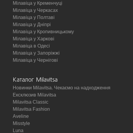
Мілавіца у Кременчуці
Мілавіца у Черкасах
Мілавіца у Полтаві
Мілавіца у Дніпрі
Мілавіца у Кропивницькому
Мілавіца у Харкові
Мілавіца в Одесі
Мілавіца у Запоріжжі
Мілавіца у Чернігові
Каталог Milavitsa
Новинки Milavitsa. Чекаємо на надходження
Ексклюзив Milavitsa
Milavitsa Classic
Milavitsa Fashion
Aveline
Misstyle
Luna