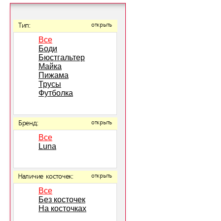
Тип:
открыть
Все
Боди
Бюстгальтер
Майка
Пижама
Трусы
Футболка
Бренд:
открыть
Все
Luna
Наличие косточек:
открыть
Все
Без косточек
На косточках