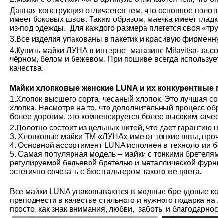
Данная конструкция отличается тем, что основное полот
имеет боковых швов. Таким образом, маечка имеет глад
из-под одежды. Для каждого размера плетется своя «тру
3.Все изделия упакованы в пакетик и красивую фирменн
4.Купить майки ЛУНА в интернет магазине Milavitsa-ua.c
чёрном, белом и бежевом. При пошиве всегда используе
качества.
Майки хлопковые женские LUNA и их конкурентные
1.Хлопок высшего сорта, чесаный хлопок. Это лучшая с
хлопка. Несмотря на то, что дополнительный процесс обр
более дорогим, это компенсируется более высоким каче
2.Полотно состоит из цельных нитей, что дает гарантию 
3. Хлопковые майки ТМ «ЛУНА» имеют тонкие швы, проч
4. Основной ассортимент LUNA исполнен в технологии б
5. Самая популярная модель – майки с тонкими бретелям
регулируемой бельевой бретелью и металлической фурн
эстетично сочетать с бюстгальтером такого же цвета.
Все майки LUNA упаковываются в модные брендовые ко
преподнести в качестве стильного и нужного подарка на
просто, как знак внимания, любви, заботы и благодарно