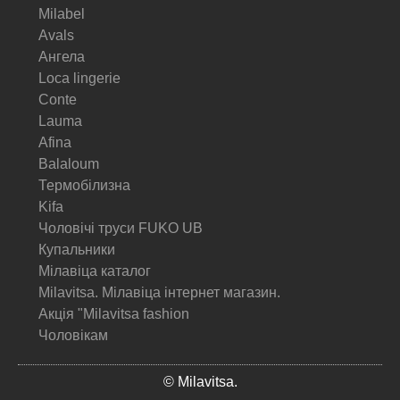
Milabel
Avals
Ангела
Loca lingerie
Conte
Lauma
Afina
Balaloum
Термобілизна
Kifa
Чоловічі труси FUKO UB
Купальники
Мілавіца каталог
Milavitsa. Мілавіца інтернет магазин.
Акція "Milavitsa fashion
Чоловікам
© Milavitsa.