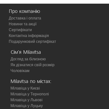
Про компанію
Доставка і оплата
Новини та акції
Сертифікати
Контактна інформація
Подарунковий сертифікат
Сім'я Milavitsa
Догляд за білизною
Як дізнатися свій розмір
Чоловікам
Milavitsa по містах:
Мілавіца у Києві
Мілавіца у Тернополі
Мілавіца у Львові
Мілавіца у Луцьку