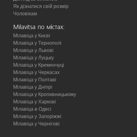
Як дізнатися свій розмір
Чоловікам
Milavitsa по містах:
Мілавіца у Києві
Мілавіца у Тернополі
Мілавіца у Львові
Мілавіца у Луцьку
Мілавіца у Кременчуці
Мілавіца у Черкасах
Мілавіца у Полтаві
Мілавіца у Дніпрі
Мілавіца у Кропивницькому
Мілавіца у Харкові
Мілавіца в Одесі
Мілавіца у Запоріжжі
Мілавіца у Чернігові