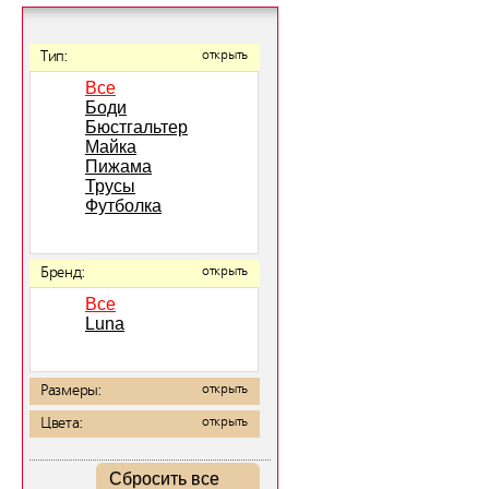
Тип:
открыть
Все
Боди
Бюстгальтер
Майка
Пижама
Трусы
Футболка
Бренд:
открыть
Все
Luna
Размеры:
открыть
Цвета:
открыть
Сбросить все