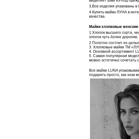
выделяет швы из-под одежд
3.Все изделия упакованы в 
4.Купить майки ЛУНА в инте
качества.
Майки хлопковые женские
1.Хлопок высшего сорта, ч
хлопок чуть более дорогим,
2.Полотно состоит из цельн
3. Хлопковые майки ТМ «ЛУ
4. Основной ассортимент LU
5. Самая популярная модел
можно эстетично сочетать с
Все майки LUNA упаковываю
подарить просто, как знак 