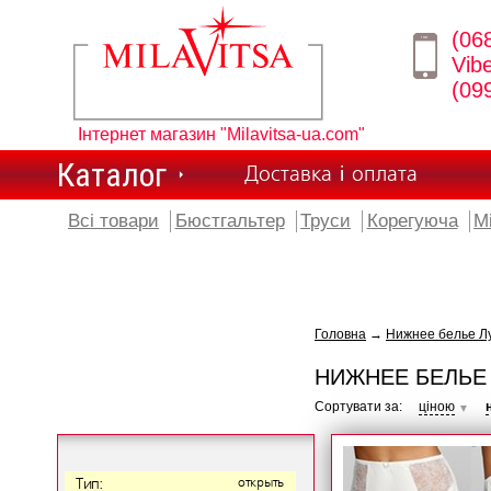
(06
Vib
(09
Інтернет магазин "Milavitsa-ua.com"
Каталог
Доставка і оплата
Всі товари
Бюстгальтер
Труси
Корегуюча
М
Головна
→
Нижнее белье Лу
НИЖНЕЕ БЕЛЬЕ 
Сортувати за:
ціною
▼
Тип:
открыть