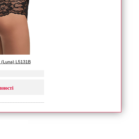
 (Luna) L5131B
вності