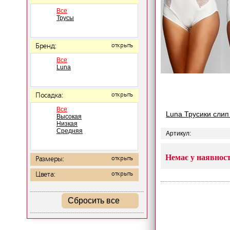
Все
Трусы
Бренд:
открыть
Все
Luna
Посадка:
открыть
Все
Luna Трусики слип
Высокая
Низкая
Средняя
Артикул:
Немає у наявност
Размеры:
открыть
Цвета:
открыть
Сбросить все