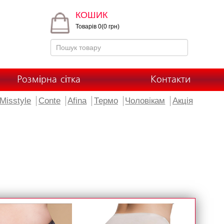
КОШИК
Товарів 0(0 грн)
Розмірна сітка
Контакти
Misstyle
Conte
Afina
Термо
Чоловікам
Акція