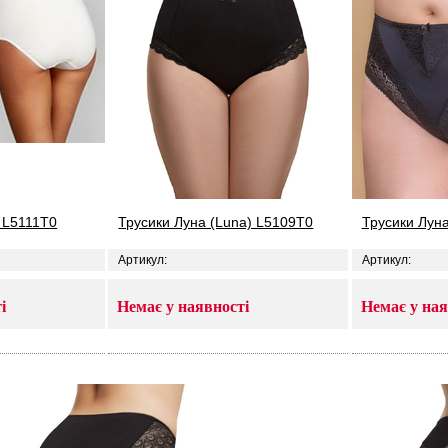
 L5111T0
Трусики Луна (Luna) L5109T0
Трусики Луна
Артикул:
Артикул:
і
Немає у наявності
Немає у ная