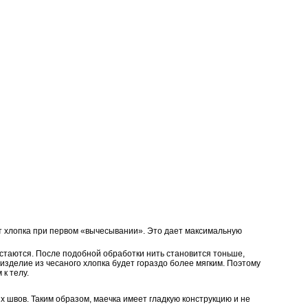
нт хлопка при первом «вычесывании». Это дает максимальную
остаются. После подобной обработки нить становится тоньше,
изделие из чесаного хлопка будет гораздо более мягким. Поэтому
к телу.
х швов. Таким образом, маечка имеет гладкую конструкцию и не