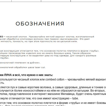
ЛУНА и всё, что нужно о них знать:
используется чесаный хлопок или combed cotton – чрезвычайно мягкий вариа
сть.
аляется пух и самые короткие волокна, а самые здоровые, длинные и тонкие 
олучается более износостойким и на нём не образуются катышки. Во-вторых, 
лопка, представленное в интернет магазине Милавица, будет очень приятным 
тикуле отличаются тем, что они имеют конструкцию – tube.
тся тем, что основное полотно плетется в форме «трубы» и не имеет боковы