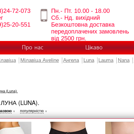
8)24-72-073
Пн.- Пт. 10.00 - 18.00
er
Сб.- Нд. вихідний
9)25-20-551
Безкоштовна доставка
передоплачених замовлень
від 2500 грн.
Про нас
Цікаво
ілавіца
Мілавіца Aveline
Ангела
Luna
Lauma
Nana
на (Luna).
ЛУНА (LUNA).
назвою
популярністю
▼
▼