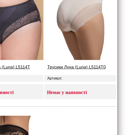
 (Luna) L5114T
Трусики Луна (Luna) L5114T0
Артикул:
вності
Немає у наявності