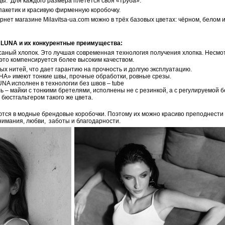
ы. Для каждого размера плетется своя «труба».
пакетик и красивую фирменную коробочку.
рнет магазине Milavitsa-ua.com можно в трёх базовых цветах: чёрном, белом
 LUNA и их конкурентные преимущества:
есаный хлопок. Это лучшая современная технология получения хлопка. Несмо
 это компенсируется более высоким качеством.
ых нитей, что дает гарантию на прочность и долгую эксплуатацию.
НА» имеют тонкие швы, прочные обработки, ровные срезы.
NA исполнен в технологии без швов – tube
ь – майки с тонкими бретелями, исполнены не с резинкой, а с регулируемой 
 бюстгальтером такого же цвета.
тся в модные брендовые коробочки. Поэтому их можно красиво преподнести в
внимания, любви, заботы и благодарности.