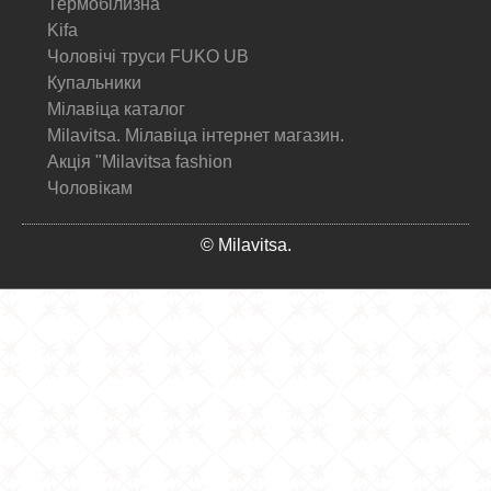
Термобілизна
Kifa
Чоловічі труси FUKO UB
Купальники
Мілавіца каталог
Milavitsa. Мілавіца інтернет магазин.
Акція "Milavitsa fashion
Чоловікам
© Milavitsa.