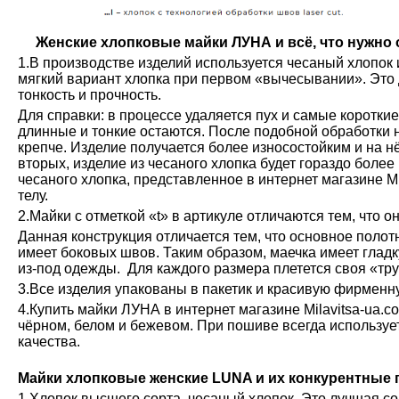
Женские хлопковые майки ЛУНА и всё, что нужно о
1.В производстве изделий используется чесаный хлопок 
мягкий вариант хлопка при первом «вычесывании». Это 
тонкость и прочность.
Для справки: в процессе удаляется пух и самые коротки
длинные и тонкие остаются. После подобной обработки н
крепче. Изделие получается более износостойким и на н
вторых, изделие из чесаного хлопка будет гораздо более
чесаного хлопка, представленное в интернет магазине М
телу.
2.Майки с отметкой «t» в артикуле отличаются тем, что о
Данная конструкция отличается тем, что основное полот
имеет боковых швов. Таким образом, маечка имеет глад
из-под одежды. Для каждого размера плетется своя «тру
3.Все изделия упакованы в пакетик и красивую фирменн
4.Купить майки ЛУНА в интернет магазине Milavitsa-ua.c
чёрном, белом и бежевом. При пошиве всегда используе
качества.
Майки хлопковые женские LUNA и их конкурентные
1.Хлопок высшего сорта, чесаный хлопок. Это лучшая с