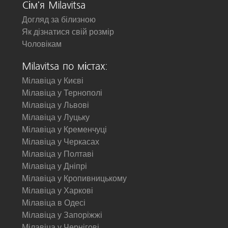
Сім'я Milavitsa
Догляд за білизною
Як дізнатися свій розмір
Чоловікам
Milavitsa по містах:
Мілавіца у Києві
Мілавіца у Тернополі
Мілавіца у Львові
Мілавіца у Луцьку
Мілавіца у Кременчуці
Мілавіца у Черкасах
Мілавіца у Полтаві
Мілавіца у Дніпрі
Мілавіца у Кропивницькому
Мілавіца у Харкові
Мілавіца в Одесі
Мілавіца у Запоріжжі
Мілавіца у Чернігові