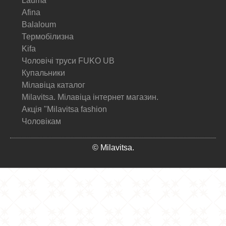
Lauma
Afina
Balaloum
Термобілизна
Kifa
Чоловічі труси FUKO UB
Купальники
Мілавіца каталог
Milavitsa. Мілавіца інтернет магазин.
Акція "Milavitsa fashion
Чоловікам
© Milavitsa.