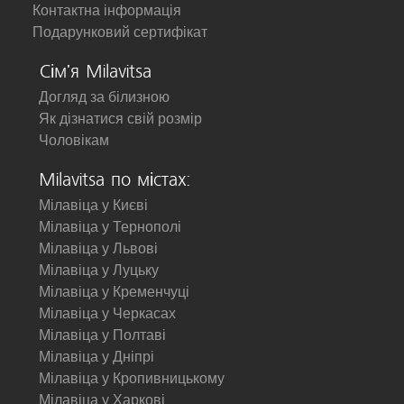
Контактна інформація
Подарунковий сертифікат
Сім'я Milavitsa
Догляд за білизною
Як дізнатися свій розмір
Чоловікам
Milavitsa по містах:
Мілавіца у Києві
Мілавіца у Тернополі
Мілавіца у Львові
Мілавіца у Луцьку
Мілавіца у Кременчуці
Мілавіца у Черкасах
Мілавіца у Полтаві
Мілавіца у Дніпрі
Мілавіца у Кропивницькому
Мілавіца у Харкові