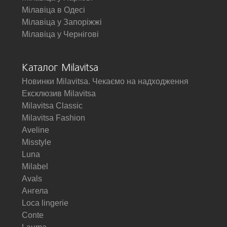
Мілавіца в Одесі
Мілавіца у Запоріжжі
Мілавіца у Чернігові
Каталог Milavitsa
Новинки Milavitsa. Чекаємо на надходження
Ексклюзив Milavitsa
Milavitsa Classic
Milavitsa Fashion
Aveline
Misstyle
Luna
Milabel
Avals
Ангела
Loca lingerie
Conte