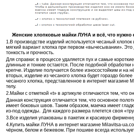
Женские хлопковые майки ЛУНА и всё, что нужно о
1.В производстве изделий используется чесаный хлопок 
мягкий вариант хлопка при первом «вычесывании». Это 
тонкость и прочность.
Для справки: в процессе удаляется пух и самые коротки
длинные и тонкие остаются. После подобной обработки н
крепче. Изделие получается более износостойким и на н
вторых, изделие из чесаного хлопка будет гораздо более
чесаного хлопка, представленное в интернет магазине М
телу.
2.Майки с отметкой «t» в артикуле отличаются тем, что о
Данная конструкция отличается тем, что основное полот
имеет боковых швов. Таким образом, маечка имеет глад
из-под одежды. Для каждого размера плетется своя «тру
3.Все изделия упакованы в пакетик и красивую фирменн
4.Купить майки ЛУНА в интернет магазине Milavitsa-ua.c
чёрном, белом и бежевом. При пошиве всегда используе