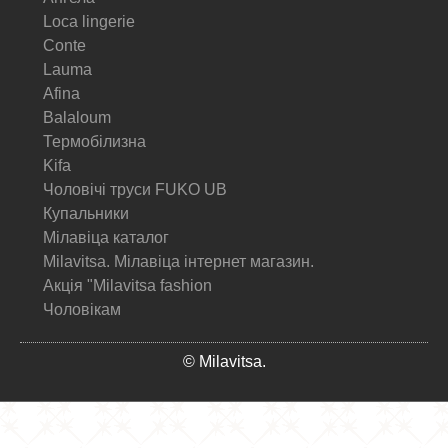
Loca lingerie
Conte
Lauma
Afina
Balaloum
Термобілизна
Kifa
Чоловічі труси FUKO UB
Купальники
Мілавіца каталог
Milavitsa. Мілавіца інтернет магазин.
Акція "Milavitsa fashion
Чоловікам
© Milavitsa.