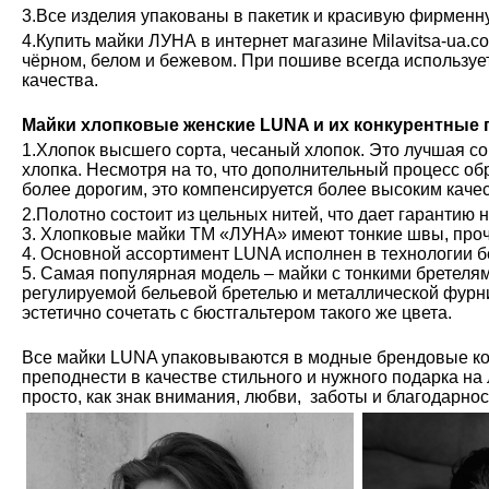
3.Все изделия упакованы в пакетик и красивую фирменн
4.Купить майки ЛУНА в интернет магазине Milavitsa-ua.c
чёрном, белом и бежевом. При пошиве всегда используе
качества.
Майки хлопковые женские LUNA и их конкурентные
1.Хлопок высшего сорта, чесаный хлопок. Это лучшая с
хлопка. Несмотря на то, что дополнительный процесс обр
более дорогим, это компенсируется более высоким каче
2.Полотно состоит из цельных нитей, что дает гарантию 
3. Хлопковые майки ТМ «ЛУНА» имеют тонкие швы, проч
4. Основной ассортимент LUNA исполнен в технологии б
5. Самая популярная модель – майки с тонкими бретелям
регулируемой бельевой бретелью и металлической фурн
эстетично сочетать с бюстгальтером такого же цвета.
Все майки LUNA упаковываются в модные брендовые ко
преподнести в качестве стильного и нужного подарка на
просто, как знак внимания, любви, заботы и благодарно