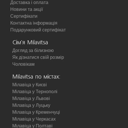
Доставка і оплата
Новини та акції
Сертифікати
Контактна інформація
Подарунковий сертифікат
Сім'я Milavitsa
Догляд за білизною
Як дізнатися свій розмір
Чоловікам
Milavitsa по містах:
Мілавіца у Києві
Мілавіца у Тернополі
Мілавіца у Львові
Мілавіца у Луцьку
Мілавіца у Кременчуці
Мілавіца у Черкасах
Мілавіца у Полтаві