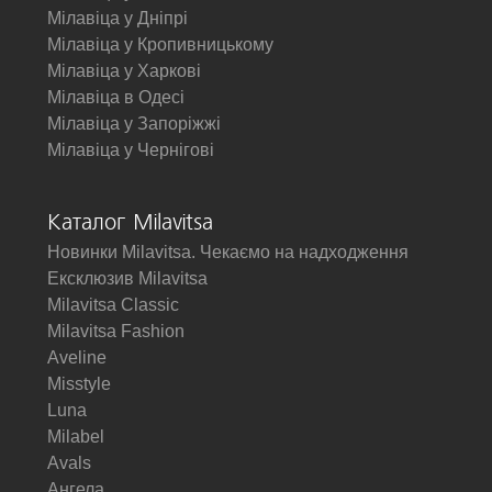
Мілавіца у Дніпрі
Мілавіца у Кропивницькому
Мілавіца у Харкові
Мілавіца в Одесі
Мілавіца у Запоріжжі
Мілавіца у Чернігові
Каталог Milavitsa
Новинки Milavitsa. Чекаємо на надходження
Ексклюзив Milavitsa
Milavitsa Classic
Milavitsa Fashion
Aveline
Misstyle
Luna
Milabel
Avals
Ангела