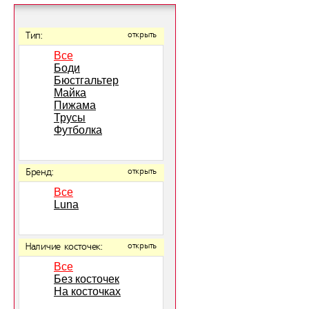
Тип:
открыть
Все
Боди
Бюстгальтер
Майка
Пижама
Трусы
Футболка
Бренд:
открыть
Все
Luna
Наличие косточек:
открыть
Все
Без косточек
На косточках