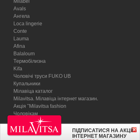
Milabel
Avals
Ангела
Loca lingerie
Conte
Lauma
Afina
Balaloum
Термобілизна
Kifa
Чоловічі труси FUKO UB
Купальники
Мілавіца каталог
Milavitsa. Мілавіца інтернет магазин.
Акція "Milavitsa fashion
Чоловікам
© Milavitsa.
ПІДПИСАТИСЯ НА АКЦІЇ
ІНТЕРНЕТ МАГАЗИНУ