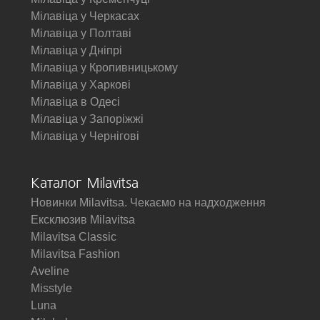
Мілавіца у Черкасах
Мілавіца у Полтаві
Мілавіца у Дніпрі
Мілавіца у Кропивницькому
Мілавіца у Харкові
Мілавіца в Одесі
Мілавіца у Запоріжжі
Мілавіца у Чернігові
Каталог Milavitsa
Новинки Milavitsa. Чекаємо на надходження
Ексклюзив Milavitsa
Milavitsa Classic
Milavitsa Fashion
Aveline
Misstyle
Luna