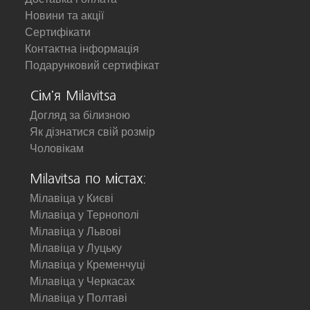
Новини та акції
Сертифікати
Контактна інформація
Подарунковий сертифікат
Сім'я Milavitsa
Догляд за білизною
Як дізнатися свій розмір
Чоловікам
Milavitsa по містах:
Мілавіца у Києві
Мілавіца у Тернополі
Мілавіца у Львові
Мілавіца у Луцьку
Мілавіца у Кременчуці
Мілавіца у Черкасах
Мілавіца у Полтаві