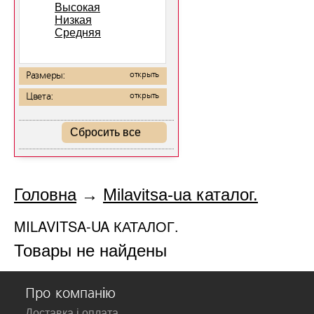
Высокая
Низкая
Средняя
Размеры:
открыть
Цвета:
открыть
Сбросить все
Головна
→
Milavitsa-ua каталог.
MILAVITSA-UA КАТАЛОГ.
Товары не найдены
Про компанію
Доставка і оплата