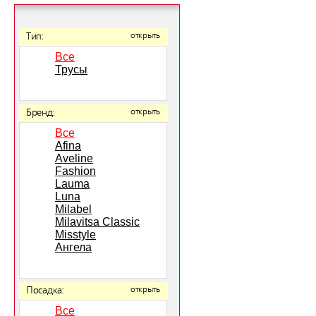
Тип:
открыть
Все
Трусы
Бренд:
открыть
Все
Afina
Aveline
Fashion
Lauma
Luna
Milabel
Milavitsa Classic
Misstyle
Ангела
Посадка:
открыть
Все