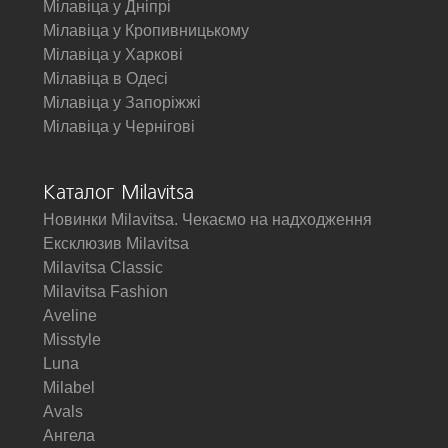
Мілавіца у Дніпрі
Мілавіца у Кропивницькому
Мілавіца у Харкові
Мілавіца в Одесі
Мілавіца у Запоріжжі
Мілавіца у Чернігові
Каталог Milavitsa
Новинки Milavitsa. Чекаємо на надходження
Ексклюзив Milavitsa
Milavitsa Classic
Milavitsa Fashion
Aveline
Misstyle
Luna
Milabel
Avals
Ангела