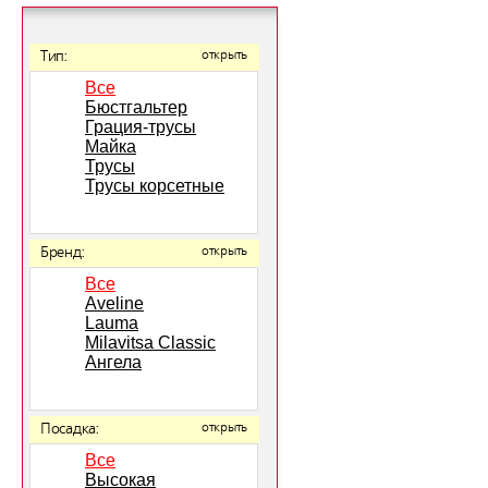
Тип:
открыть
Все
Бюстгальтер
Грация-трусы
Майка
Трусы
Трусы корсетные
Бренд:
открыть
Все
Aveline
Lauma
Milavitsa Classic
Ангела
Посадка:
открыть
Все
Высокая