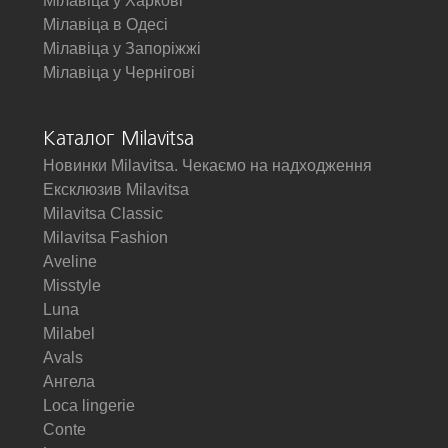
Мілавіца у Харкові
Мілавіца в Одесі
Мілавіца у Запоріжжі
Мілавіца у Чернігові
Каталог Milavitsa
Новинки Milavitsa. Чекаємо на надходження
Ексклюзив Milavitsa
Milavitsa Classic
Milavitsa Fashion
Aveline
Misstyle
Luna
Milabel
Avals
Ангела
Loca lingerie
Conte