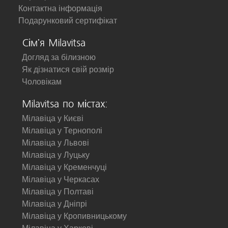
Контактна інформація
Подарунковий сертифікат
Сім'я Milavitsa
Догляд за білизною
Як дізнатися свій розмір
Чоловікам
Milavitsa по містах:
Мілавіца у Києві
Мілавіца у Тернополі
Мілавіца у Львові
Мілавіца у Луцьку
Мілавіца у Кременчуці
Мілавіца у Черкасах
Мілавіца у Полтаві
Мілавіца у Дніпрі
Мілавіца у Кропивницькому