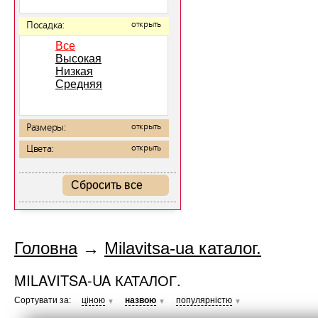
Посадка:
открыть
Все
Высокая
Низкая
Средняя
Размеры:
открыть
Цвета:
открыть
Сбросить все
Головна
→
Milavitsa-ua каталог.
MILAVITSA-UA КАТАЛОГ.
Сортувати за:
ціною
назвою
популярністю
▼
▼
▼