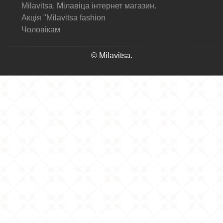
Milavitsa. Мілавіца інтернет магазин.
Акція "Milavitsa fashion
Чоловікам
© Milavitsa.