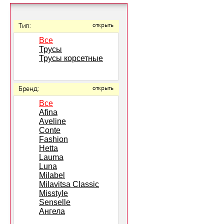
Тип:
открыть
Все
Трусы
Трусы корсетные
Бренд:
открыть
Все
Afina
Aveline
Conte
Fashion
Hetta
Lauma
Luna
Milabel
Milavitsa Classic
Misstyle
Senselle
Ангела