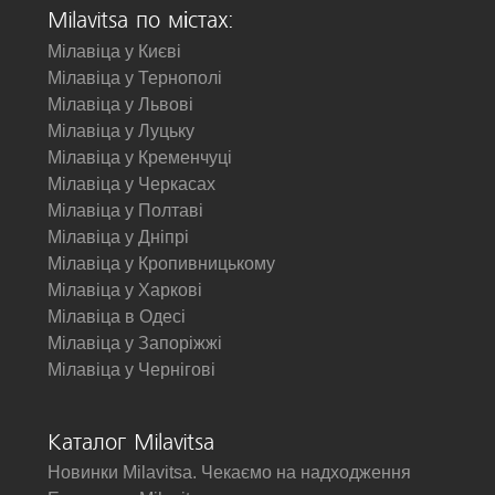
Milavitsa по містах:
Мілавіца у Києві
Мілавіца у Тернополі
Мілавіца у Львові
Мілавіца у Луцьку
Мілавіца у Кременчуці
Мілавіца у Черкасах
Мілавіца у Полтаві
Мілавіца у Дніпрі
Мілавіца у Кропивницькому
Мілавіца у Харкові
Мілавіца в Одесі
Мілавіца у Запоріжжі
Мілавіца у Чернігові
Каталог Milavitsa
Новинки Milavitsa. Чекаємо на надходження