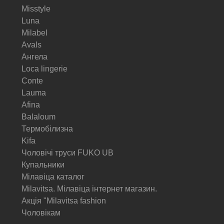
Misstyle
Luna
Milabel
Avals
Ангела
Loca lingerie
Conte
Lauma
Afina
Balaloum
Термобілизна
Kifa
Чоловічі труси FUKO UB
Купальники
Мілавіца каталог
Milavitsa. Мілавіца інтернет магазин.
Акція "Milavitsa fashion
Чоловікам