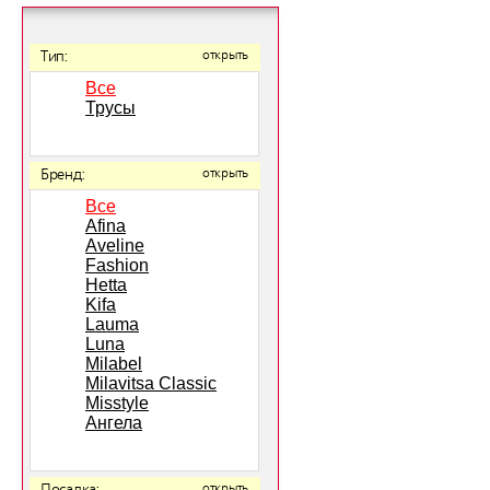
Тип:
открыть
Все
Трусы
Бренд:
открыть
Все
Afina
Aveline
Fashion
Hetta
Kifa
Lauma
Luna
Milabel
Milavitsa Classic
Misstyle
Ангела
открыть