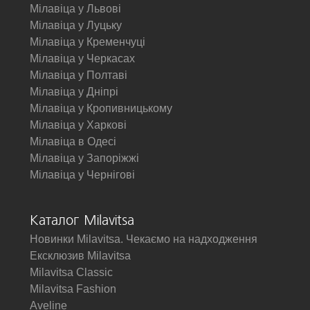
Мілавіца у Львові
Мілавіца у Луцьку
Мілавіца у Кременчуці
Мілавіца у Черкасах
Мілавіца у Полтаві
Мілавіца у Дніпрі
Мілавіца у Кропивницькому
Мілавіца у Харкові
Мілавіца в Одесі
Мілавіца у Запоріжжі
Мілавіца у Чернігові
Каталог Milavitsa
Новинки Milavitsa. Чекаємо на надходження
Ексклюзив Milavitsa
Milavitsa Classic
Milavitsa Fashion
Aveline