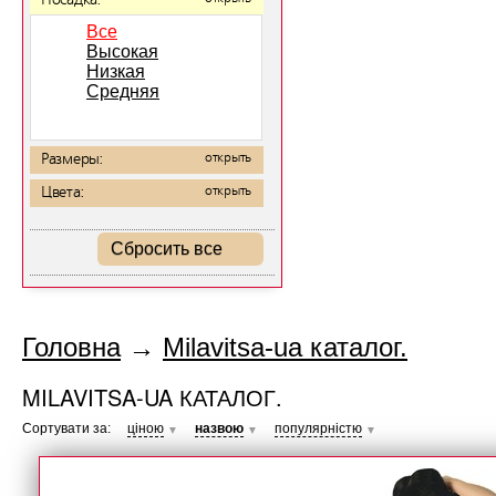
Посадка:
Все
Высокая
Низкая
Средняя
Размеры:
открыть
Цвета:
открыть
Сбросить все
Головна
→
Milavitsa-ua каталог.
MILAVITSA-UA КАТАЛОГ.
Сортувати за:
ціною
назвою
популярністю
▼
▼
▼