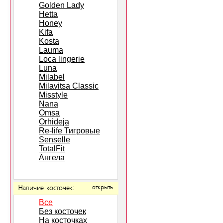
Golden Lady
Hetta
Honey
Kifa
Kosta
Lauma
Loca lingerie
Luna
Milabel
Milavitsa Classic
Misstyle
Nana
Omsa
Orhideja
Re-life Тигровые
Senselle
TotalFit
Ангела
Наличие косточек:
открыть
Все
Без косточек
На косточках