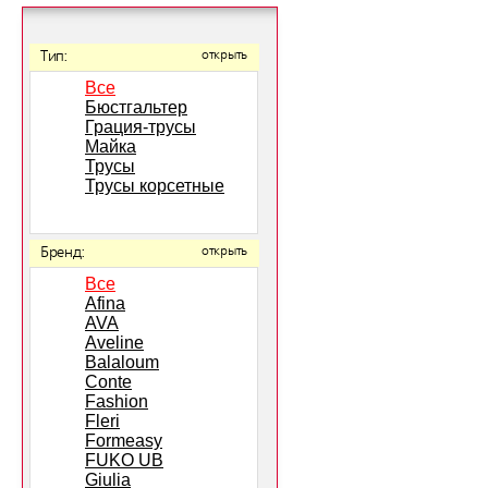
Тип:
открыть
Все
Бюстгальтер
Грация-трусы
Майка
Трусы
Трусы корсетные
Бренд:
открыть
Все
Afina
AVA
Aveline
Balaloum
Conte
Fashion
Fleri
Formeasy
FUKO UB
Giulia