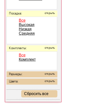
Посадка:
открыть
Все
Высокая
Низкая
Средняя
Комплекты:
открыть
Все
Комплект
Размеры:
открыть
Цвета:
открыть
Сбросить все