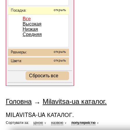
Посадка:
открыть
Все
Высокая
Низкая
Средняя
Размеры:
открыть
Цвета:
открыть
Сбросить все
Головна
→
Milavitsa-ua каталог.
MILAVITSA-UA КАТАЛОГ.
Сортувати за:
ціною
назвою
популярністю
▼
▼
▼