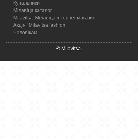
Купальники
Мілавіца каталог
Milavitsa. Мілавіца інтернет магазин.
Акція "Milavitsa fashion
Чоловікам
© Milavitsa.