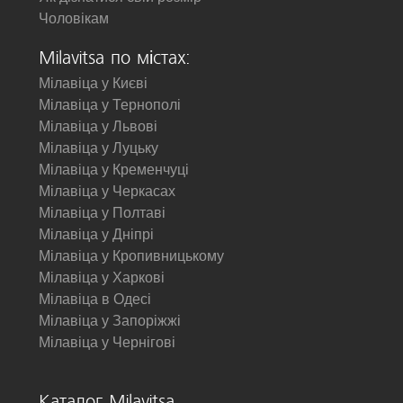
Чоловікам
Milavitsa по містах:
Мілавіца у Києві
Мілавіца у Тернополі
Мілавіца у Львові
Мілавіца у Луцьку
Мілавіца у Кременчуці
Мілавіца у Черкасах
Мілавіца у Полтаві
Мілавіца у Дніпрі
Мілавіца у Кропивницькому
Мілавіца у Харкові
Мілавіца в Одесі
Мілавіца у Запоріжжі
Мілавіца у Чернігові
Каталог Milavitsa