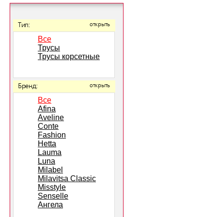
Тип:
открыть
Все
Трусы
Трусы корсетные
Бренд:
открыть
Все
Afina
Aveline
Conte
Fashion
Hetta
Lauma
Luna
Milabel
Milavitsa Classic
Misstyle
Senselle
Ангела