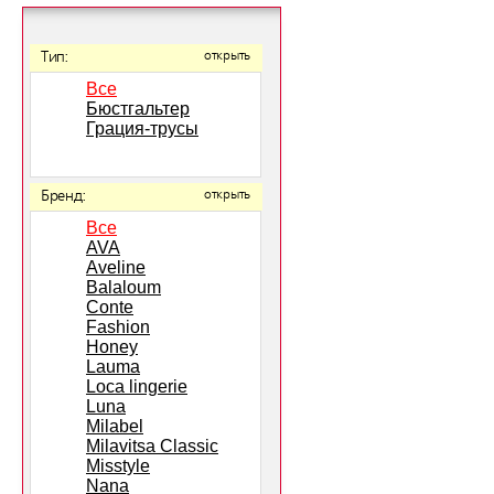
Тип:
открыть
Все
Бюстгальтер
Грация-трусы
Бренд:
открыть
Все
AVA
Aveline
Balaloum
Conte
Fashion
Honey
Lauma
Loca lingerie
Luna
Milabel
Milavitsa Classic
Misstyle
Nana