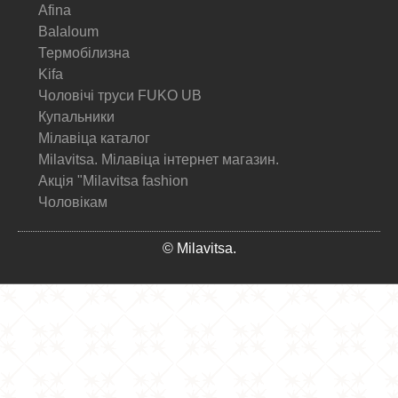
Afina
Balaloum
Термобілизна
Kifa
Чоловічі труси FUKO UB
Купальники
Мілавіца каталог
Milavitsa. Мілавіца інтернет магазин.
Акція "Milavitsa fashion
Чоловікам
© Milavitsa.