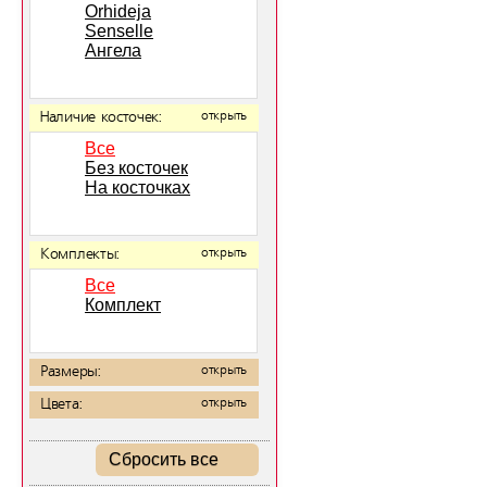
Orhideja
Senselle
Ангела
Наличие косточек:
открыть
Все
Без косточек
На косточках
Комплекты:
открыть
Все
Комплект
Размеры:
открыть
Цвета:
открыть
Сбросить все