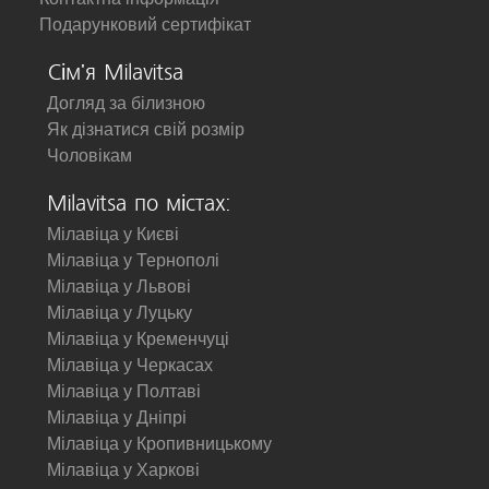
Подарунковий сертифікат
Сім'я Milavitsa
Догляд за білизною
Як дізнатися свій розмір
Чоловікам
Milavitsa по містах:
Мілавіца у Києві
Мілавіца у Тернополі
Мілавіца у Львові
Мілавіца у Луцьку
Мілавіца у Кременчуці
Мілавіца у Черкасах
Мілавіца у Полтаві
Мілавіца у Дніпрі
Мілавіца у Кропивницькому
Мілавіца у Харкові