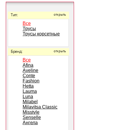
Тип:
открыть
Все
Трусы
Трусы корсетные
Бренд:
открыть
Все
Afina
Aveline
Conte
Fashion
Hetta
Lauma
Luna
Milabel
Milavitsa Classic
Misstyle
Senselle
Ангела