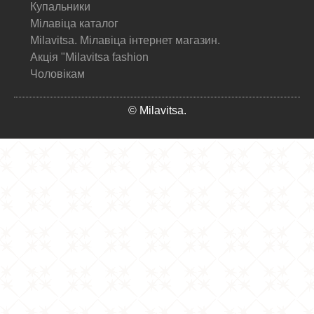
Купальники
Мілавіца каталог
Milavitsa. Мілавіца інтернет магазин.
Акція "Milavitsa fashion
Чоловікам
© Milavitsa.