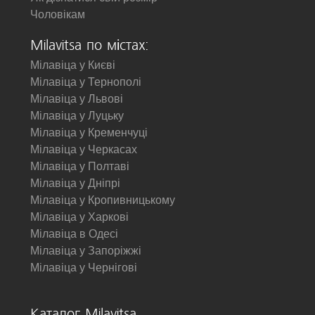
Чоловікам
Milavitsa по містах:
Мілавіца у Києві
Мілавіца у Тернополі
Мілавіца у Львові
Мілавіца у Луцьку
Мілавіца у Кременчуці
Мілавіца у Черкасах
Мілавіца у Полтаві
Мілавіца у Дніпрі
Мілавіца у Кропивницькому
Мілавіца у Харкові
Мілавіца в Одесі
Мілавіца у Запоріжжі
Мілавіца у Чернігові
Каталог Milavitsa