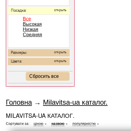
Посадка:
открыть
Все
Высокая
Низкая
Средняя
Размеры:
открыть
Цвета:
открыть
Сбросить все
Головна
→
Milavitsa-ua каталог.
MILAVITSA-UA КАТАЛОГ.
Сортувати за:
ціною
назвою
популярністю
▼
▼
▼