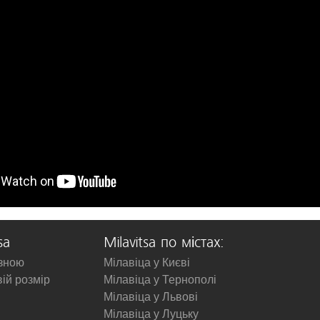
sa
Milavitsa по містах:
изною
Мілавіца у Києві
вій розмір
Мілавіца у Тернополі
Мілавіца у Львові
Мілавіца у Луцьку