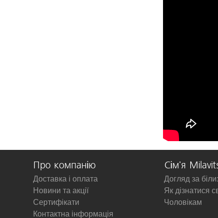
Про компанію
Сім'я Milavit
Доставка і оплата
Догляд за біл
Новини та акції
Як дізнатися с
Сертифікати
Чоловікам
Контактна інформація