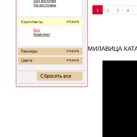
Без косточек
На косточках
1
2
3
4
Комплекты:
открыть
Все
Комплект
МИЛАВИЦА КАТ
Размеры:
открыть
Цвета:
открыть
Сбросить все