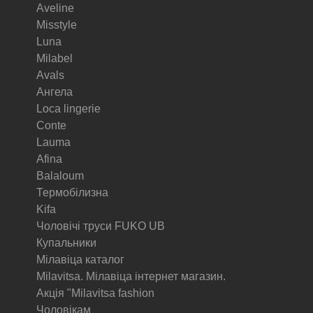
Aveline
Misstyle
Luna
Milabel
Avals
Ангела
Loca lingerie
Conte
Lauma
Afina
Balaloum
Термобілизна
Kifa
Чоловічі труси FUKO UB
Купальники
Мілавіца каталог
Milavitsa. Мілавіца інтернет магазин.
Акція "Milavitsa fashion
Чоловікам