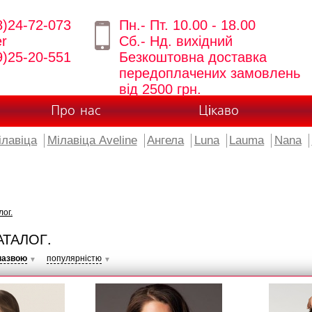
8)24-72-073
Пн.- Пт. 10.00 - 18.00
er
Сб.- Нд. вихідний
9)25-20-551
Безкоштовна доставка
передоплачених замовлень
від 2500 грн.
Про нас
Цікаво
ілавіца
Мілавіца Aveline
Ангела
Luna
Lauma
Nana
лог.
АТАЛОГ.
назвою
популярністю
▼
▼