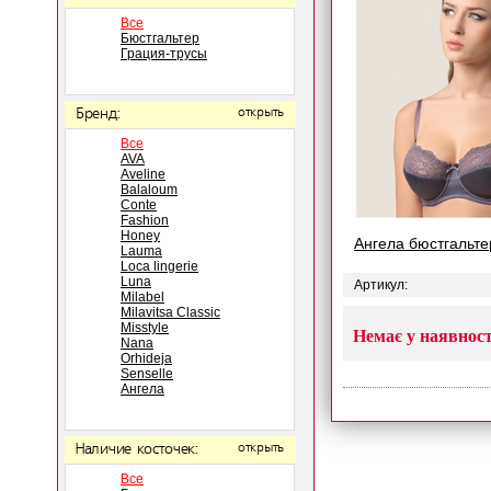
Все
Бюстгальтер
Грация-трусы
Бренд:
открыть
Все
AVA
Aveline
Balaloum
Conte
Fashion
Honey
Ангела бюстгальте
Lauma
Loca lingerie
Luna
Артикул:
Milabel
Milavitsa Classic
Misstyle
Немає у наявност
Nana
Orhideja
Senselle
Ангела
Наличие косточек:
открыть
Все