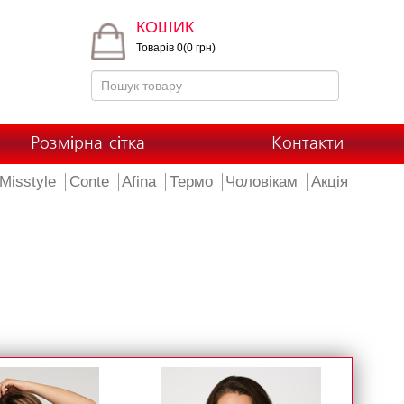
КОШИК
Товарів 0(0 грн)
Розмірна сітка
Контакти
Misstyle
Conte
Afina
Термо
Чоловікам
Акція