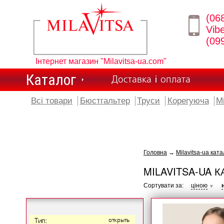
(06
Vib
(09
Інтернет магазин "Milavitsa-ua.com"
Каталог
Доставка і оплата
Всі товари
Бюстгальтер
Труси
Корегуюча
М
Головна
→
Milavitsa-ua ката
MILAVITSA-UA К
Сортувати за:
ціною
▼
Тип:
открыть