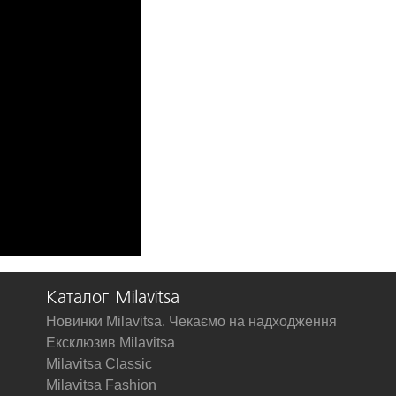
Каталог Milavitsa
Новинки Milavitsa. Чекаємо на надходження
Ексклюзив Milavitsa
Milavitsa Classic
Milavitsa Fashion